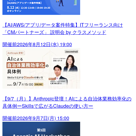
【AI/AWS/アプリ/データ案件特集】ITフリーランス向け
「CMパートナーズ」 説明会 by クラスメソッド
開催前
2026年8月12日(水) 19:00
【9/7（月）】Anthropic登壇！AIによる自治体業務効率化の
具体例ーSkillsで広がるClaudeの使い方ー
開催前
2026年9月7日(月) 15:00