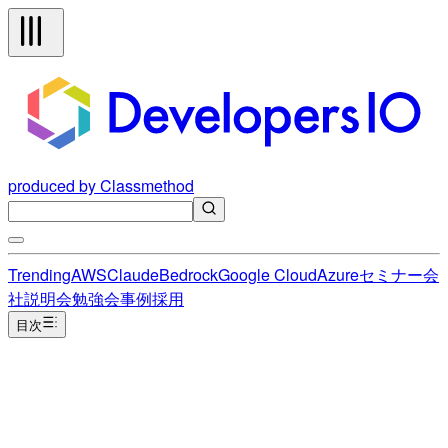
produced by Classmethod
Trending
AWS
Claude
Bedrock
Google Cloud
Azure
セミナー
会
社説明会
勉強会
事例
採用
目次