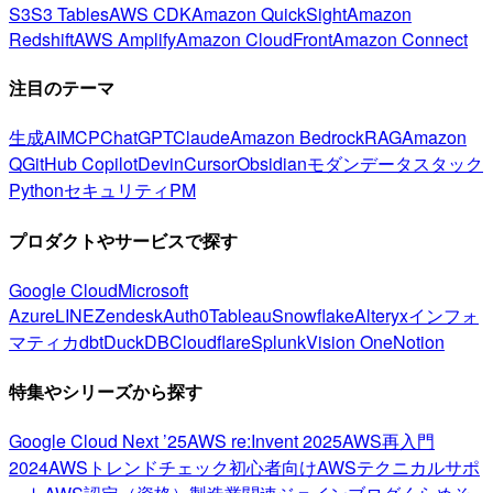
S3
S3 Tables
AWS CDK
Amazon QuickSight
Amazon
Redshift
AWS Amplify
Amazon CloudFront
Amazon Connect
注目のテーマ
生成AI
MCP
ChatGPT
Claude
Amazon Bedrock
RAG
Amazon
Q
GitHub Copilot
Devin
Cursor
Obsidian
モダンデータスタック
Python
セキュリティ
PM
プロダクトやサービスで探す
Google Cloud
Microsoft
Azure
LINE
Zendesk
Auth0
Tableau
Snowflake
Alteryx
インフォ
マティカ
dbt
DuckDB
Cloudflare
Splunk
Vision One
Notion
特集やシリーズから探す
Google Cloud Next ’25
AWS re:Invent 2025
AWS再入門
2024
AWSトレンドチェック
初心者向け
AWSテクニカルサポ