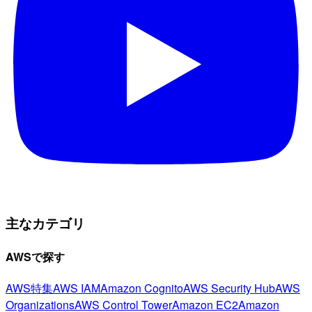
主なカテゴリ
AWSで探す
AWS特集
AWS IAM
Amazon Cognito
AWS Security Hub
AWS
Organizations
AWS Control Tower
Amazon EC2
Amazon