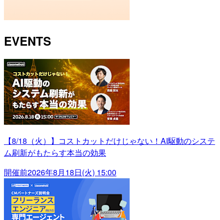
EVENTS
【8/18（火）】コストカットだけじゃない！AI駆動のシステ
ム刷新がもたらす本当の効果
開催前
2026年8月18日(火) 15:00