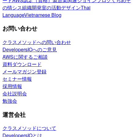
ート
AWS認定（資格）
製造業関連
ジョインブログ
くらめそ
の情シス
組織開発室の活動
デザイン
Thai
Language
Vietnamese Blog
お問い合わせ
クラスメソッドへの問い合わせ
DevelopersIOへのご意見
AWSに関するご相談
資料ダウンロード
メールマガジン登録
セミナー情報
採用情報
会社説明会
勉強会
運営会社
クラスメソッドについて
DevelopersIOとは