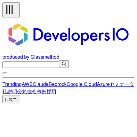
produced by Classmethod
Trending
AWS
Claude
Bedrock
Google Cloud
Azure
セミナー
会
社説明会
勉強会
事例
採用
目次