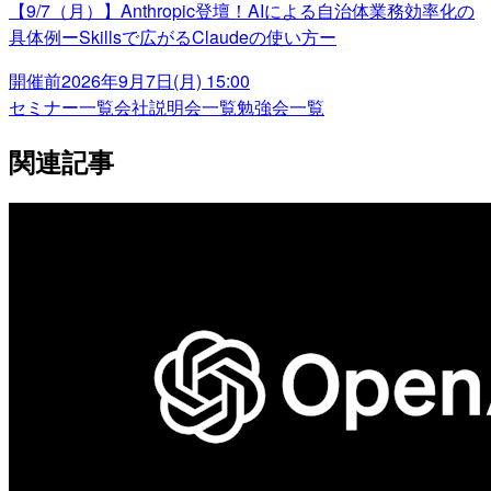
【9/7（月）】Anthropic登壇！AIによる自治体業務効率化の
具体例ーSkillsで広がるClaudeの使い方ー
開催前
2026年9月7日(月) 15:00
セミナー一覧
会社説明会一覧
勉強会一覧
関連記事