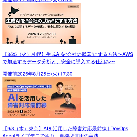
【8/25（火）札幌】生成AIを“会社の武器”にする方法〜AWS
で加速するデータ分析と、安全に導入する仕組み〜
開催前
2026年8月25日(火) 17:30
【9/3（木）東京】AIを活用した障害対応最前線 | DevOps
Agentライブデモで学ぶ、自律型運用の実践