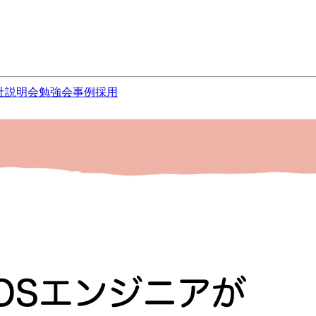
社説明会
勉強会
事例
採用