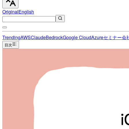
Original
English
Trending
AWS
Claude
Bedrock
Google Cloud
Azure
セミナー
会
目次