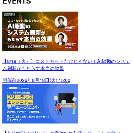
EVENTS
【8/18（火）】コストカットだけじゃない！AI駆動のシステ
ム刷新がもたらす本当の効果
開催前
2026年8月18日(火) 15:00