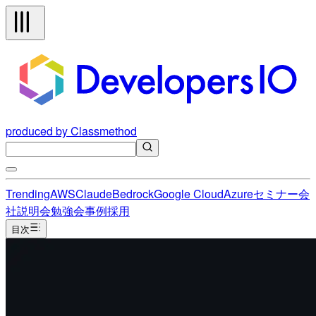
produced by Classmethod
Trending
AWS
Claude
Bedrock
Google Cloud
Azure
セミナー
会
社説明会
勉強会
事例
採用
目次