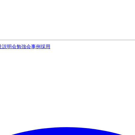
社説明会
勉強会
事例
採用