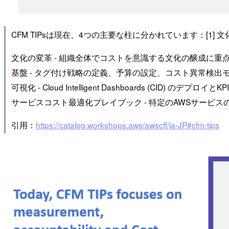
CFM TIPsは現在、4つの主要な柱に分かれています：[1] 文
文化の変革 - 組織全体でコストを意識する文化の醸成に重
基盤 - タグ付け戦略の定義、予算の設定、コスト異常検出
可視化 - Cloud Intelligent Dashboards (CI
サービスコスト最適化プレイブック - 特定のAWSサービ
引用：
https://catalog.workshops.aws/awscff/ja-JP#cfm-tips