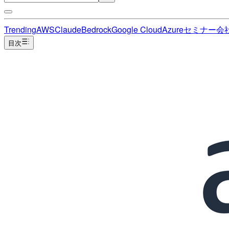
Trending
AWS
Claude
Bedrock
Google Cloud
Azure
セミナー
会
目次