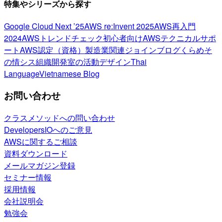
特集やシリーズから探す
Google Cloud Next ’25
AWS re:Invent 2025
AWS再入門
2024
AWSトレンドチェック
初心者向け
AWSテクニカルサポ
ート
AWS認定（資格）
製造業関連
ジョインブログ
くらめそ
の情シス
組織開発室の活動
デザイン
Thai
Language
Vietnamese Blog
お問い合わせ
クラスメソッドへの問い合わせ
DevelopersIOへのご意見
AWSに関するご相談
資料ダウンロード
メールマガジン登録
セミナー情報
採用情報
会社説明会
勉強会