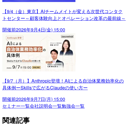
【9/4（金）東京】AIチームメイトが変える次世代コンタク
トセンター～顧客体験向上とオペレーション改革の最前線～
開催前
2026年9月4日(金) 15:00
【9/7（月）】Anthropic登壇！AIによる自治体業務効率化の
具体例ーSkillsで広がるClaudeの使い方ー
開催前
2026年9月7日(月) 15:00
セミナー一覧
会社説明会一覧
勉強会一覧
関連記事