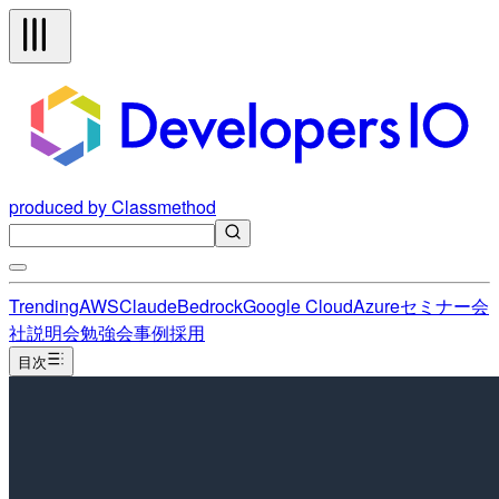
produced by Classmethod
Trending
AWS
Claude
Bedrock
Google Cloud
Azure
セミナー
会
社説明会
勉強会
事例
採用
目次