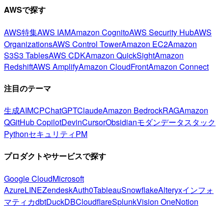
AWSで探す
AWS特集
AWS IAM
Amazon Cognito
AWS Security Hub
AWS
Organizations
AWS Control Tower
Amazon EC2
Amazon
S3
S3 Tables
AWS CDK
Amazon QuickSight
Amazon
Redshift
AWS Amplify
Amazon CloudFront
Amazon Connect
注目のテーマ
生成AI
MCP
ChatGPT
Claude
Amazon Bedrock
RAG
Amazon
Q
GitHub Copilot
Devin
Cursor
Obsidian
モダンデータスタック
Python
セキュリティ
PM
プロダクトやサービスで探す
Google Cloud
Microsoft
Azure
LINE
Zendesk
Auth0
Tableau
Snowflake
Alteryx
インフォ
マティカ
dbt
DuckDB
Cloudflare
Splunk
Vision One
Notion