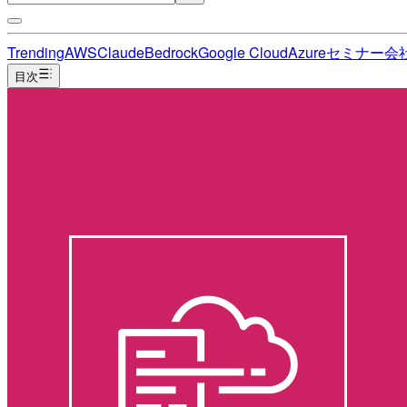
Trending
AWS
Claude
Bedrock
Google Cloud
Azure
セミナー
会
目次