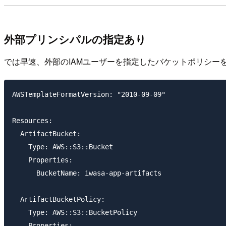
外部プリンシパルの指定あり
では早速、外部のIAMユーザーを指定したバケットポリシー
AWSTemplateFormatVersion: "2010-09-09"

Resources:

  ArtifactBucket:

    Type: AWS::S3::Bucket

    Properties:

      BucketName: iwasa-app-artifacts

  ArtifactBucketPolicy:

    Type: AWS::S3::BucketPolicy

    Properties:
