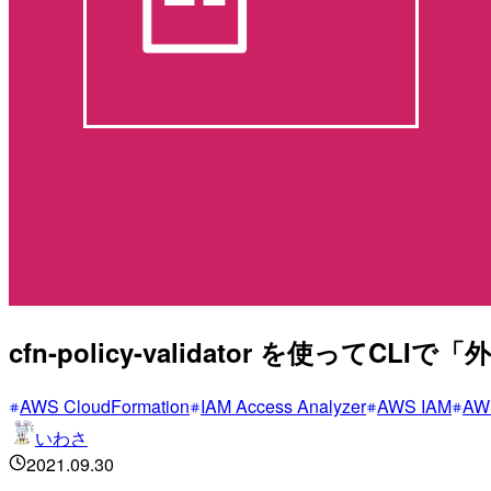
cfn-policy-validator を使っ
AWS CloudFormation
IAM Access Analyzer
AWS IAM
AW
いわさ
2021.09.30