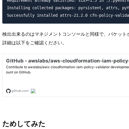
Requirement already satisfied: six>=1.5 in ./.pyenv/v
Installing collected packages: pyrsistent, attrs, pyY
検出出来るのはマネジメントコンソールと同様で、バケットポ
詳細は以下をご確認ください。
ためしてみた