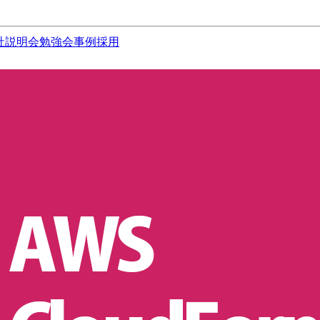
社説明会
勉強会
事例
採用