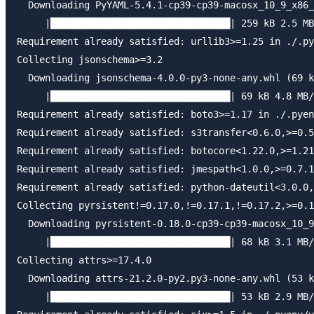
  Downloading PyYAML-5.4.1-cp39-cp39-macosx_10_9_x86_
     |████████████████████████████████| 259 kB 2.5 MB
Requirement already satisfied: urllib3>=1.25 in ./.py
Collecting jsonschema>=3.2

  Downloading jsonschema-4.0.0-py3-none-any.whl (69 k
     |████████████████████████████████| 69 kB 4.8 MB/
Requirement already satisfied: boto3>=1.17 in ./.pyen
Requirement already satisfied: s3transfer<0.6.0,>=0.5
Requirement already satisfied: botocore<1.22.0,>=1.21
Requirement already satisfied: jmespath<1.0.0,>=0.7.1
Requirement already satisfied: python-dateutil<3.0.0,
Collecting pyrsistent!=0.17.0,!=0.17.1,!=0.17.2,>=0.1
  Downloading pyrsistent-0.18.0-cp39-cp39-macosx_10_9
     |████████████████████████████████| 68 kB 3.1 MB/
Collecting attrs>=17.4.0

  Downloading attrs-21.2.0-py2.py3-none-any.whl (53 k
     |████████████████████████████████| 53 kB 2.9 MB/