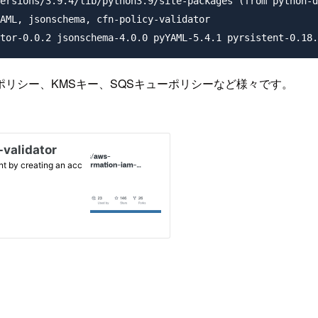
ersions/3.9.4/lib/python3.9/site-packages (from python-d
AML, jsonschema, cfn-policy-validator

リシー、KMSキー、SQSキューポリシーなど様々です。