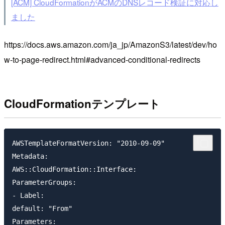
[ACM] CloudFormationがACMのDNSレコード検証に対応し
ました
https://docs.aws.amazon.com/ja_jp/AmazonS3/latest/dev/ho
w-to-page-redirect.html#advanced-conditional-redirects
CloudFormationテンプレート
AWSTemplateFormatVersion: "2010-09-09"

Metadata:

AWS::CloudFormation::Interface:

ParameterGroups:

- Label:

default: "From"

Parameters:
