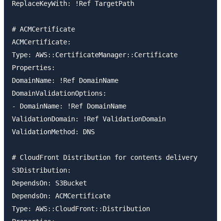
ReplaceKeyWith: !Ref TargetPath

# ACMCertificate

ACMCertificate:

Type: AWS::CertificateManager::Certificate

Properties:

DomainName: !Ref DomainName

DomainValidationOptions:

- DomainName: !Ref DomainName

ValidationDomain: !Ref ValidationDomain

ValidationMethod: DNS

# CloudFront Distribution for contents delivery

S3Distribution:

DependsOn: S3Bucket

DependsOn: ACMCertificate

Type: AWS::CloudFront::Distribution
