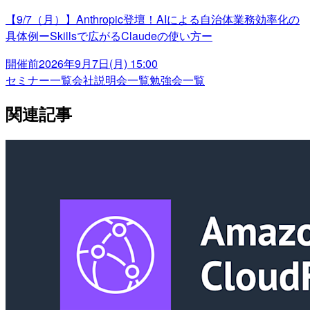
【9/7（月）】Anthropic登壇！AIによる自治体業務効率化の
具体例ーSkillsで広がるClaudeの使い方ー
開催前
2026年9月7日(月) 15:00
セミナー一覧
会社説明会一覧
勉強会一覧
関連記事