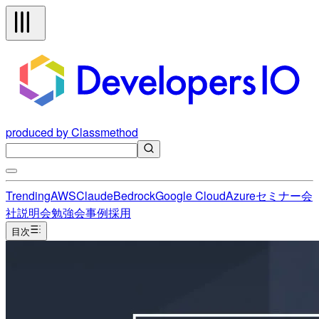
produced by Classmethod
Trending
AWS
Claude
Bedrock
Google Cloud
Azure
セミナー
会
社説明会
勉強会
事例
採用
目次