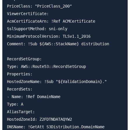
PriceClass: "PriceClass_200"

ViewerCertificate:

AcmCertificateArn: !Ref ACMCertificate

SslSupportMethod: sni-only

MinimumProtocolVersion: TLSv1.1_2016

Comment: !Sub ${AWS::StackName} distribution

RecordSetGroup:

Type: AWS::Route53::RecordSetGroup

Properties:

HostedZoneName: !Sub "${ValidationDomain}."

RecordSets:

- Name: !Ref DomainName

Type: A

AliasTarget:

HostedZoneId: Z2FDTNDATAQYW2

DNSName: !GetAtt S3Distribution.DomainName
