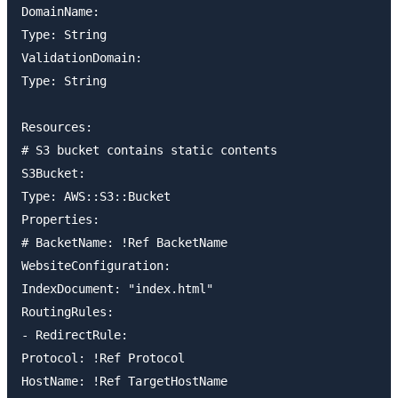
DomainName:

Type: String

ValidationDomain:

Type: String

Resources:

# S3 bucket contains static contents

S3Bucket:

Type: AWS::S3::Bucket

Properties:

# BacketName: !Ref BacketName

WebsiteConfiguration:

IndexDocument: "index.html"

RoutingRules:

- RedirectRule:

Protocol: !Ref Protocol

HostName: !Ref TargetHostName
