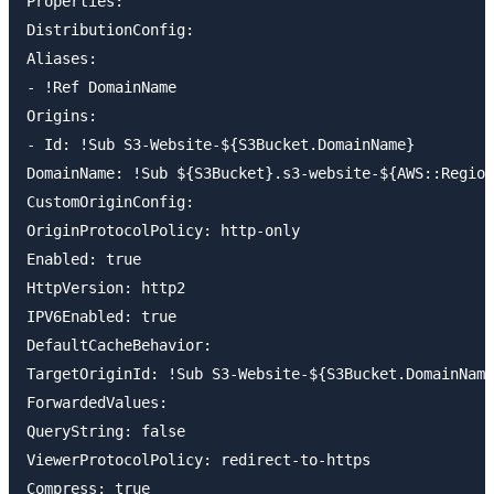
Properties:

DistributionConfig:

Aliases:

- !Ref DomainName

Origins:

- Id: !Sub S3-Website-${S3Bucket.DomainName}

DomainName: !Sub ${S3Bucket}.s3-website-${AWS::Region
CustomOriginConfig:

OriginProtocolPolicy: http-only

Enabled: true

HttpVersion: http2

IPV6Enabled: true

DefaultCacheBehavior:

TargetOriginId: !Sub S3-Website-${S3Bucket.DomainName
ForwardedValues:

QueryString: false

ViewerProtocolPolicy: redirect-to-https

Compress: true
