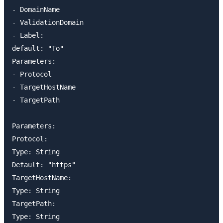
- DomainName

- ValidationDomain

- Label:

default: "To"

Parameters:

- Protocol

- TargetHostName

- TargetPath

Parameters:

Protocol:

Type: String

Default: "https"

TargetHostName:

Type: String

TargetPath:

Type: String
