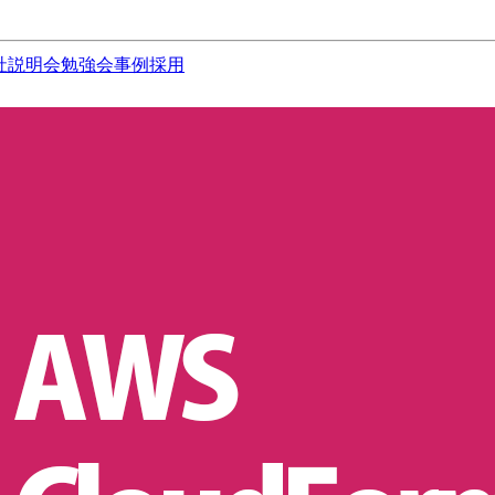
社説明会
勉強会
事例
採用