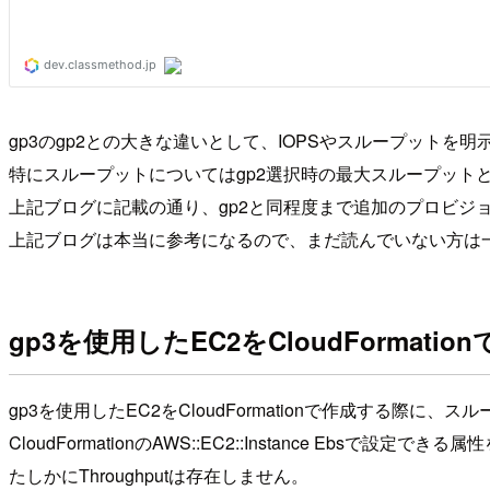
gp3のgp2との大きな違いとして、IOPSやスループット
特にスループットについてはgp2選択時の最大スループット
上記ブログに記載の通り、gp2と同程度まで追加のプロビジ
上記ブログは本当に参考になるので、まだ読んでいない方は
gp3を使用したEC2をCloudFormati
gp3を使用したEC2をCloudFormationで作成する際
CloudFormationのAWS::EC2::Instance Ebsで設定で
たしかにThroughputは存在しません。