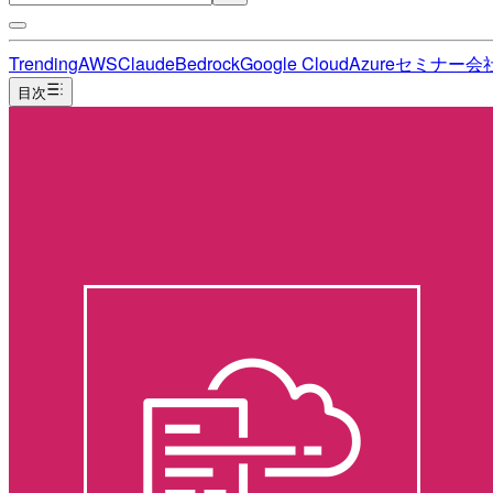
Trending
AWS
Claude
Bedrock
Google Cloud
Azure
セミナー
会
目次