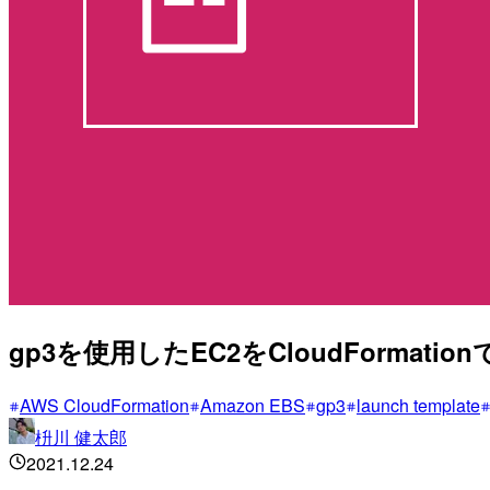
gp3を使用したEC2をCloudForma
AWS CloudFormation
Amazon EBS
gp3
launch template
枡川 健太郎
2021.12.24