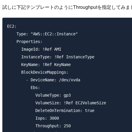
試しに下記テンプレートのようにThroughputを指定して
EC2:

    Type: "AWS::EC2::Instance"

    Properties:

      ImageId: !Ref AMI

      InstanceType: !Ref InstanceType

      KeyName: !Ref KeyName

      BlockDeviceMappings:

        - DeviceName: /dev/xvda

          Ebs:

            VolumeType: gp3

            VolumeSize: !Ref EC2VolumeSize

            DeleteOnTermination: true

            Iops: 3000

            Throughput: 250
