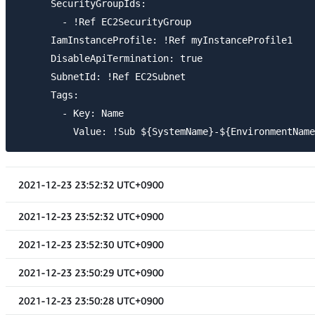
      SecurityGroupIds: 

        - !Ref EC2SecurityGroup

      IamInstanceProfile: !Ref myInstanceProfile1

      DisableApiTermination: true

      SubnetId: !Ref EC2Subnet

      Tags:

        - Key: Name
