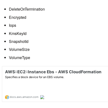
DeleteOnTermination
Encrypted
Iops
KmsKeyId
SnapshotId
VolumeSize
VolumeType