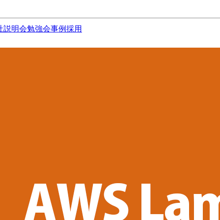
社説明会
勉強会
事例
採用