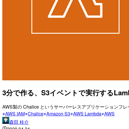
3分で作る、S3イベントで実行するLamb
AWS製の Chalice というサーバーレスアプリケーション
AWS IAM
Chalice
Amazon S3
AWS Lambda
AWS
森田 桂介
2020.04.24