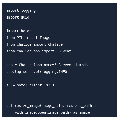
import logging

import uuid

import boto3

from PIL import Image

from chalice import Chalice

from chalice.app import S3Event

app = Chalice(app_name='s3-event-lambda')

app.log.setLevel(logging.INFO)

s3 = boto3.client('s3')

def resize_image(image_path, resized_path):

    with Image.open(image_path) as image:
