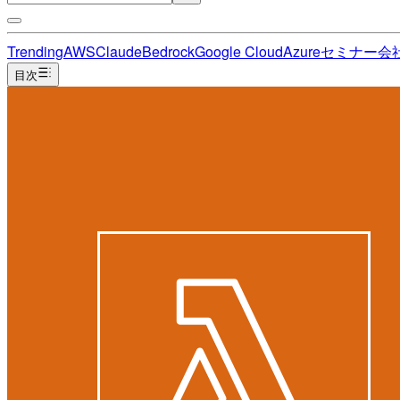
Trending
AWS
Claude
Bedrock
Google Cloud
Azure
セミナー
会
目次