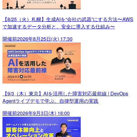
【8/25（火）札幌】生成AIを“会社の武器”にする方法〜AWS
で加速するデータ分析と、安全に導入する仕組み〜
開催前
2026年8月25日(火) 17:30
【9/3（木）東京】AIを活用した障害対応最前線 | DevOps
Agentライブデモで学ぶ、自律型運用の実践
開催前
2026年9月3日(木) 16:00