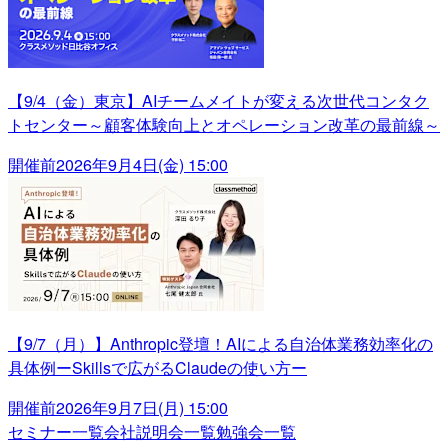
【9/4（金）東京】AIチームメイトが変える次世代コンタク
トセンター～顧客体験向上とオペレーション改革の最前線～
開催前
2026年9月4日(金) 15:00
【9/7（月）】Anthropic登壇！AIによる自治体業務効率化の
具体例ーSkillsで広がるClaudeの使い方ー
開催前
2026年9月7日(月) 15:00
セミナー一覧
会社説明会一覧
勉強会一覧