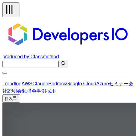
produced by Classmethod
Trending
AWS
Claude
Bedrock
Google Cloud
Azure
セミナー
会
社説明会
勉強会
事例
採用
目次