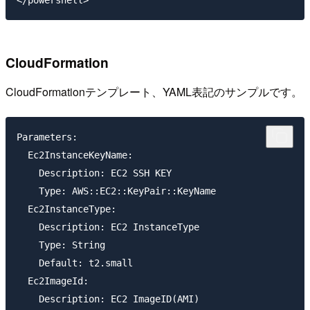
CloudFormation
CloudFormationテンプレート、YAML表記のサンプルです。
Parameters:

  Ec2InstanceKeyName:

    Description: EC2 SSH KEY

    Type: AWS::EC2::KeyPair::KeyName

  Ec2InstanceType:

    Description: EC2 InstanceType

    Type: String

    Default: t2.small

  Ec2ImageId:

    Description: EC2 ImageID(AMI)
