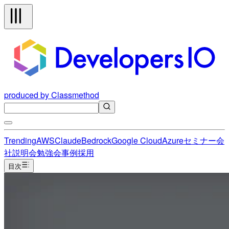
produced by Classmethod
Trending
AWS
Claude
Bedrock
Google Cloud
Azure
セミナー
会
社説明会
勉強会
事例
採用
目次