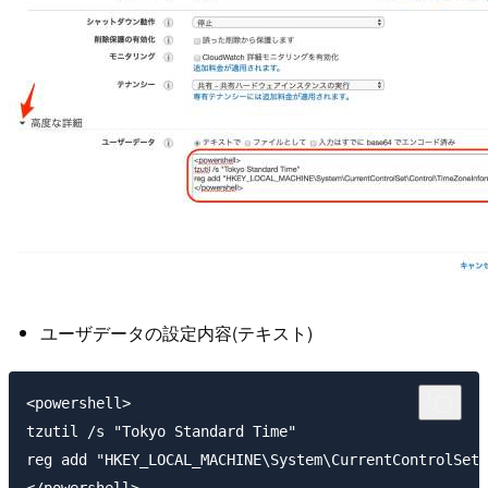
ユーザデータの設定内容(テキスト)
<powershell>

tzutil /s "Tokyo Standard Time"

reg add "HKEY_LOCAL_MACHINE\System\CurrentControlSet\