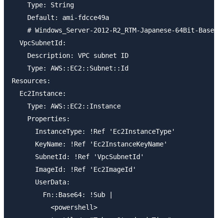
    Type: String

    Default: ami-fdcce49a

    # Windows_Server-2012-R2_RTM-Japanese-64Bit-Base-
  VpcSubnetId:

    Description: VPC subnet ID

    Type: AWS::EC2::Subnet::Id

Resources:

  Ec2Instance:

    Type: AWS::EC2::Instance

    Properties:

      InstanceType: !Ref 'Ec2InstanceType'

      KeyName: !Ref 'Ec2InstanceKeyName'

      SubnetId: !Ref 'VpcSubnetId'

      ImageId: !Ref 'Ec2ImageId'

      UserData:

        Fn::Base64: !Sub |

          <powershell>
