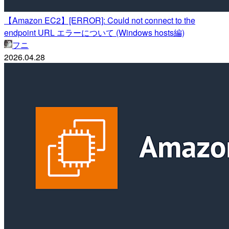
【Amazon EC2】[ERROR]: Could not connect to the
endpoint URL エラーについて (Windows hosts編)
フニ
2026.04.28