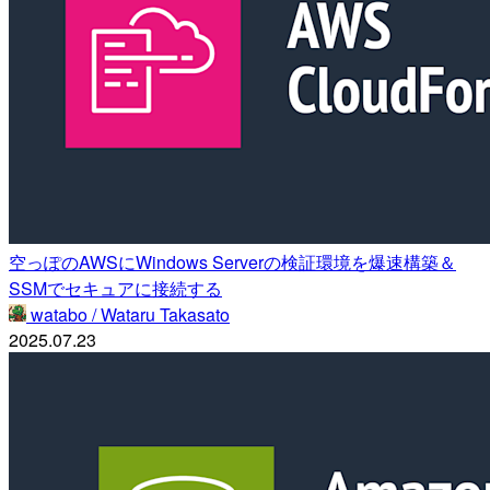
空っぽのAWSにWindows Serverの検証環境を爆速構築＆
SSMでセキュアに接続する
watabo / Wataru Takasato
2025.07.23