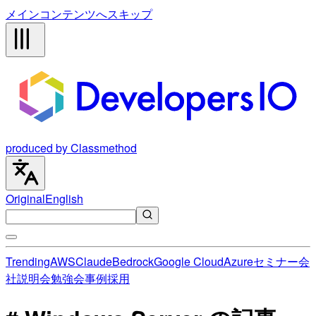
メインコンテンツへスキップ
produced by Classmethod
Original
English
Trending
AWS
Claude
Bedrock
Google Cloud
Azure
セミナー
会
社説明会
勉強会
事例
採用