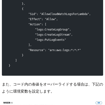
        },
        {
            "Sid": "AllowCloudWatchLogsForLambda",
            "Effect": "Allow",
            "Action": [
                "logs:CreateLogGroup",
                "logs:CreateLogStream",
                "logs:PutLogEvents"
            ],
            "Resource": "arn:aws:logs:*:*:*"
        }
    ]
}
また、コード内の各値をオーバーライドする場合は、下記の
ように環境変数を設定します。