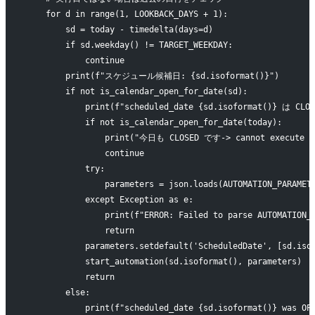
    for d in range(1, LOOKBACK_DAYS + 1):
        sd = today - timedelta(days=d)
        if sd.weekday() != TARGET_WEEKDAY:
            continue
        print(f"スケジュール候補日: {sd.isoformat()}")
        if not is_calendar_open_for_date(sd):
            print(f"scheduled_date {sd.isoformat()} は CL
            if not is_calendar_open_for_date(today):
                print("今日も CLOSED です-> cannot execute n
                continue
            try:
                parameters = json.loads(AUTOMATION_PARAMET
            except Exception as e:
                print(f"ERROR: Failed to parse AUTOMATION_
                return
            parameters.setdefault('ScheduledDate', [sd.iso
            start_automation(sd.isoformat(), parameters)
            return
        else:
            print(f"scheduled_date {sd.isoformat()} was OP