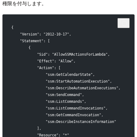
権限を付与します。
{
    "Version": "2012-10-17",
    "Statement": [
        {
            "Sid": "AllowSSMActionsForLambda",
            "Effect": "Allow",
            "Action": [
                "ssm:GetCalendarState",
                "ssm:StartAutomationExecution",
                "ssm:DescribeAutomationExecutions",
                "ssm:SendCommand",
                "ssm:ListCommands",
                "ssm:ListCommandInvocations",
                "ssm:GetCommandInvocation",
                "ssm:DescribeInstanceInformation"
            ],
            "Resource": "*"