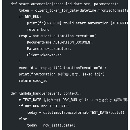
def start_automation(scheduled_date_str, parameters):
    token = client_token_for_date(datetime.fromisoformat(s
    if DRY_RUN:
        print(f"[DRY_RUN] Would start automation {AUTOMATI
        return None
    resp = ssm.start_automation_execution(
        DocumentName=AUTOMATION_DOCUMENT,
        Parameters=parameters,
        ClientToken=token
    )
    exec_id = resp.get('AutomationExecutionId')
    print(f"Automation を開始します: {exec_id}")
    return exec_id
def lambda_handler(event, context):
    # TEST_DATE を使うのは DRY_RUN が true のときだけ（誤運用
    if DRY_RUN and TEST_DATE:
        today = datetime.fromisoformat(TEST_DATE).date()
    else:
        today = now_jst().date()