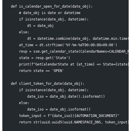
def is_calendar_open_for_date(date_obj):
    # date_obj is date or datetime
    if isinstance(date_obj, datetime):
        dt = date_obj
    else:
        dt = datetime.combine(date_obj, datetime.min.time(
    at_time = dt.strftime('%Y-%m-%dT00:00:00+09:00')
    resp = ssm.get_calendar_state(CalendarNames=CALENDAR_N
    state = resp.get('State')
    print(f"GetCalendarState at {at_time} => State={state}
    return state == 'OPEN'
def client_token_for_date(date_obj):
    if isinstance(date_obj, datetime):
        date_iso = date_obj.date().isoformat()
    else:
        date_iso = date_obj.isoformat()
    token_input = f"{date_iso}|{AUTOMATION_DOCUMENT}"
    return str(uuid.uuid5(uuid.NAMESPACE_DNS, token_input)