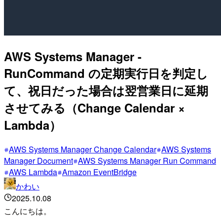
AWS Systems Manager -
RunCommand の定期実行日を判定し
て、祝日だった場合は翌営業日に延期
させてみる（Change Calendar ×
Lambda）
AWS Systems Manager Change Calendar
AWS Systems
Manager Document
AWS Systems Manager Run Command
AWS Lambda
Amazon EventBridge
かわい
2025.10.08
こんにちは。