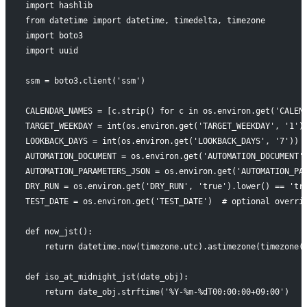
import hashlib
from datetime import datetime, timedelta, timezone
import boto3
import uuid
ssm = boto3.client('ssm')
CALENDAR_NAMES = [c.strip() for c in os.environ.get('CALEN
TARGET_WEEKDAY = int(os.environ.get('TARGET_WEEKDAY', '1')
LOOKBACK_DAYS = int(os.environ.get('LOOKBACK_DAYS', '7'))
AUTOMATION_DOCUMENT = os.environ.get('AUTOMATION_DOC
AUTOMATION_PARAMETERS_JSON = os.environ.get('AUTOMATION_PA
DRY_RUN = os.environ.get('DRY_RUN', 'true').lower() == 'tr
TEST_DATE = os.environ.get('TEST_DATE')  # optional overri
def now_jst():
    return datetime.now(timezone.utc).astimezone(timezone(
def iso_at_midnight_jst(date_obj):
    return date_obj.strftime('%Y-%m-%dT00:00:00+09:00')