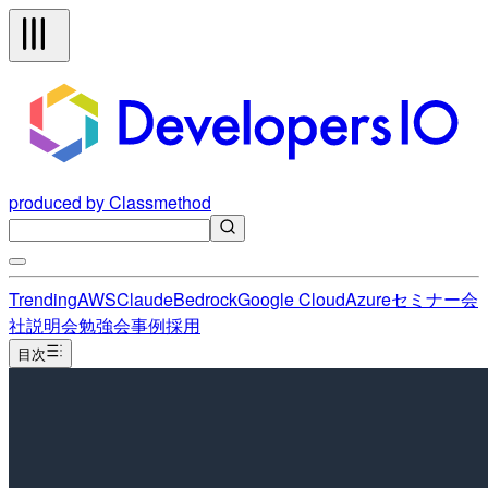
produced by Classmethod
Trending
AWS
Claude
Bedrock
Google Cloud
Azure
セミナー
会
社説明会
勉強会
事例
採用
目次