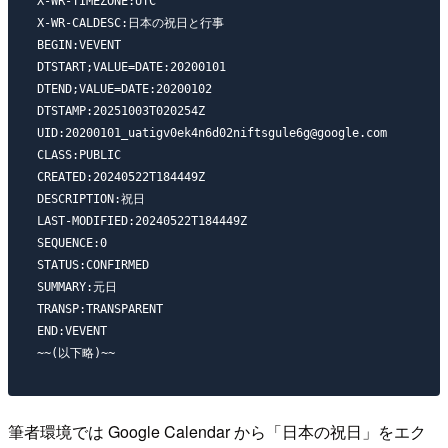
X-WR-TIMEZONE:UTC

X-WR-CALDESC:日本の祝日と行事

BEGIN:VEVENT

DTSTART;VALUE=DATE:20200101

DTEND;VALUE=DATE:20200102

DTSTAMP:20251003T020254Z

UID:20200101_uatigv0ek4n6d02niftsgule6g@google.com

CLASS:PUBLIC

CREATED:20240522T184449Z

DESCRIPTION:祝日

LAST-MODIFIED:20240522T184449Z

SEQUENCE:0

STATUS:CONFIRMED

SUMMARY:元日

TRANSP:TRANSPARENT

END:VEVENT

筆者環境では Google Calendar から「日本の祝日」をエク