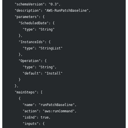
  "schemaVersion": "0.3",
  "description": "AWS-RunPatchBaseline",
  "parameters": {
    "ScheduledDate": {
      "type": "String"
    },
    "InstanceIds": {
      "type": "StringList"
    },
    "Operation": {
      "type": "String",
      "default": "Install"
    }
  },
  "mainSteps": [
    {
      "name": "runPatchBaseline",
      "action": "aws:runCommand",
      "isEnd": true,
      "inputs": {