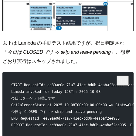
以下は Lambda の手動テスト結果ですが、祝日判定され
「
今日は CLOSED です -> skip and leave pending
」、想定
どおり実行はスキップされました。
START RequestId: ee89ae0d-71a7-41ec-bd0b-4eabaf2ee935 Vers
Lambda invoked for today (JST): 2025-10-08
今日はターゲット曜日です
GetCalendarState at 2025-10-08T00:00:00+09:00 => State=CLO
今日は CLOSED です -> skip and leave pending
END RequestId: ee89ae0d-71a7-41ec-bd0b-4eabaf2ee935