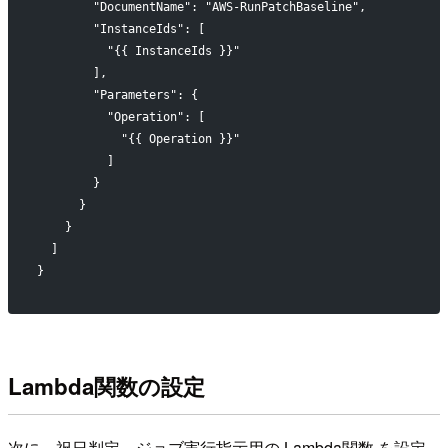
        "DocumentName": "AWS-RunPatchBaseline",
        "InstanceIds": [
          "{{ InstanceIds }}"
        ],
        "Parameters": {
          "Operation": [
            "{{ Operation }}"
          ]
        }
      }
    }
  ]
}
Lambda関数の設定
次に、祝日判定～ジョブ実行指示用の Lambda関数 を設定