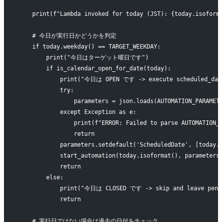
    print(f"Lambda invoked for today (JST): {today.isoform
    # 今日が実行日かどうかを判定
    if today.weekday() == TARGET_WEEKDAY:
        print("今日はターゲット曜日です")
        if is_calendar_open_for_date(today):
            print("今日は OPEN です -> execute scheduled_dat
            try:
                parameters = json.loads(AUTOMATION_PARAMET
            except Exception as e:
                print(f"ERROR: Failed to parse AUTOMATION_
                return
            parameters.setdefault('ScheduledDate', [today.
            start_automation(today.isoformat(), parameters
            return
        else:
            print("今日は CLOSED です -> skip and leave pend
            return
    # 実行日ではない場合は過去の日付をチェック