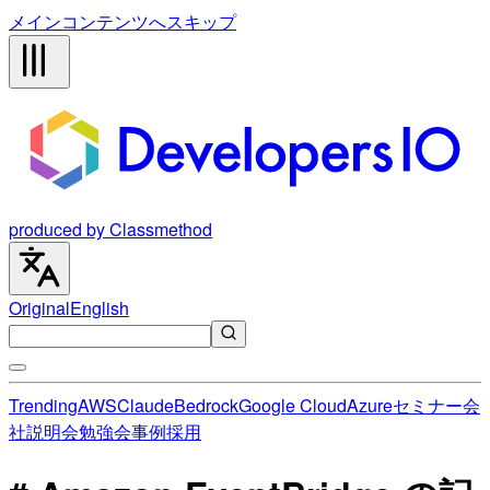
メインコンテンツへスキップ
produced by Classmethod
Original
English
Trending
AWS
Claude
Bedrock
Google Cloud
Azure
セミナー
会
社説明会
勉強会
事例
採用