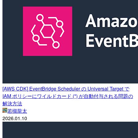
[AWS CDK] EventBridge Scheduler の Universal Target で
IAM ポリシーにワイルドカード (*) が自動付与される問題の
解決方法
若槻龍太
2026.01.10