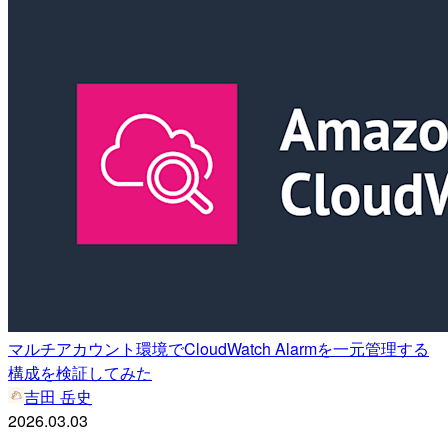
マルチアカウント環境でCloudWatch Alarmを一元管理する
構成を検証してみた
吉田 岳史
2026.03.03