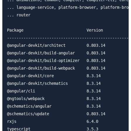
... language-service, platform-browser, platform-brow
... router

Package                           Version

-----------------------------------------------------
@angular-devkit/architect         0.803.14

@angular-devkit/build-angular     0.803.14

@angular-devkit/build-optimizer   0.803.14

@angular-devkit/build-webpack     0.803.14

@angular-devkit/core              8.3.14

@angular-devkit/schematics        8.3.14

@angular/cli                      8.3.14

@ngtools/webpack                  8.3.14

@schematics/angular               8.3.14

@schematics/update                0.803.14

rxjs                              6.4.0

typescript                        3.5.3
