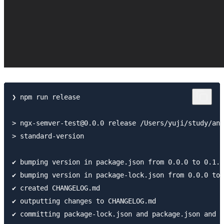
❯ npm run release

> ngx-semver-test@0.0.0 release /Users/yuji/study/ang
> standard-version

✔ bumping version in package.json from 0.0.0 to 0.1.0

✔ bumping version in package-lock.json from 0.0.0 to 
✔ created CHANGELOG.md

✔ outputting changes to CHANGELOG.md

✔ committing package-lock.json and package.json and C