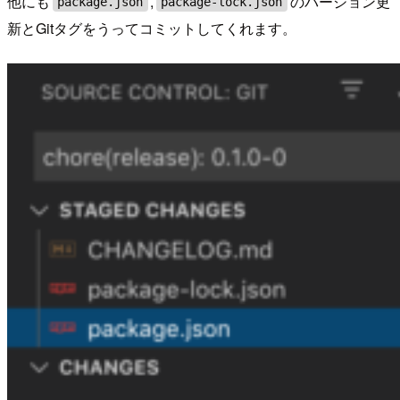
他にも
,
のバージョン更
package.json
package-lock.json
新とGitタグをうってコミットしてくれます。