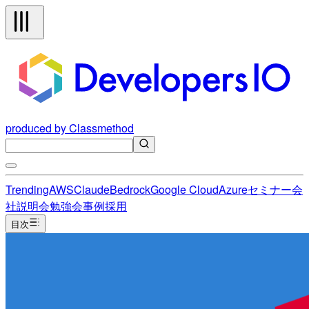
produced by Classmethod
Trending
AWS
Claude
Bedrock
Google Cloud
Azure
セミナー
会
社説明会
勉強会
事例
採用
目次