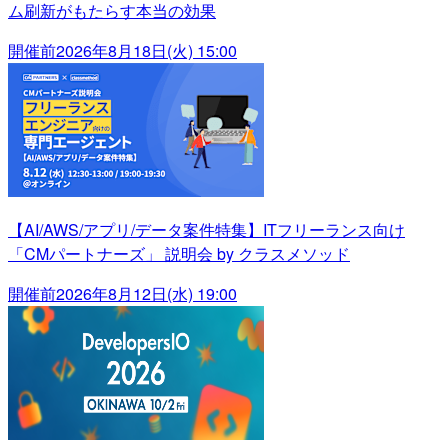
ム刷新がもたらす本当の効果
開催前
2026年8月18日(火) 15:00
【AI/AWS/アプリ/データ案件特集】ITフリーランス向け
「CMパートナーズ」 説明会 by クラスメソッド
開催前
2026年8月12日(水) 19:00