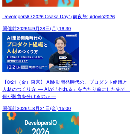
DevelopersIO 2026 Osaka Day1(前夜祭) #devio2026
開催前
2026年9月28日(月) 16:30
【8/21（金）東京】 AI駆動開発時代の、プロダクト組織と
人材のつくり方 ― AIが「作れる」を当たり前にした先で、
何が勝負を分けるのか ―
開催前
2026年8月21日(金) 15:00