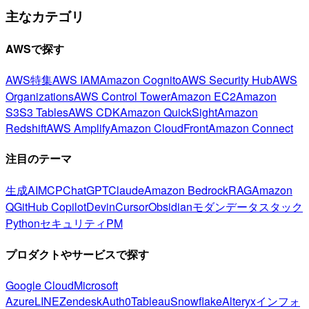
主なカテゴリ
AWSで探す
AWS特集
AWS IAM
Amazon Cognito
AWS Security Hub
AWS
Organizations
AWS Control Tower
Amazon EC2
Amazon
S3
S3 Tables
AWS CDK
Amazon QuickSight
Amazon
Redshift
AWS Amplify
Amazon CloudFront
Amazon Connect
注目のテーマ
生成AI
MCP
ChatGPT
Claude
Amazon Bedrock
RAG
Amazon
Q
GitHub Copilot
Devin
Cursor
Obsidian
モダンデータスタック
Python
セキュリティ
PM
プロダクトやサービスで探す
Google Cloud
Microsoft
Azure
LINE
Zendesk
Auth0
Tableau
Snowflake
Alteryx
インフォ