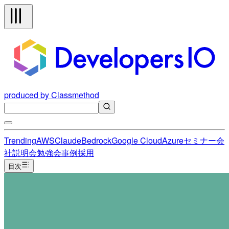
produced by Classmethod
Trending
AWS
Claude
Bedrock
Google Cloud
Azure
セミナー
会
社説明会
勉強会
事例
採用
目次