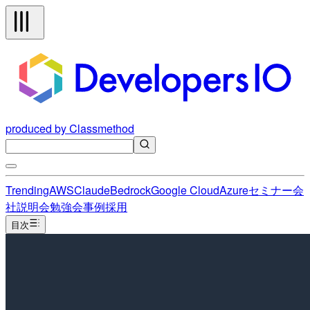
produced by Classmethod
Trending
AWS
Claude
Bedrock
Google Cloud
Azure
セミナー
会
社説明会
勉強会
事例
採用
目次