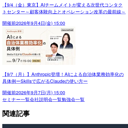
【9/4（金）東京】AIチームメイトが変える次世代コンタク
トセンター～顧客体験向上とオペレーション改革の最前線～
開催前
2026年9月4日(金) 15:00
【9/7（月）】Anthropic登壇！AIによる自治体業務効率化の
具体例ーSkillsで広がるClaudeの使い方ー
開催前
2026年9月7日(月) 15:00
セミナー一覧
会社説明会一覧
勉強会一覧
関連記事