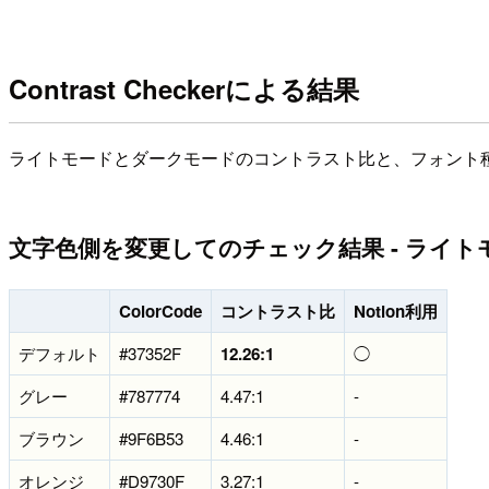
Contrast Checkerによる結果
ライトモードとダークモードのコントラスト比と、フォント
文字色側を変更してのチェック結果 - ライト
ColorCode
コントラスト比
Notion利用
デフォルト
#37352F
12.26:1
◯
グレー
#787774
4.47:1
-
ブラウン
#9F6B53
4.46:1
-
オレンジ
#D9730F
3.27:1
-