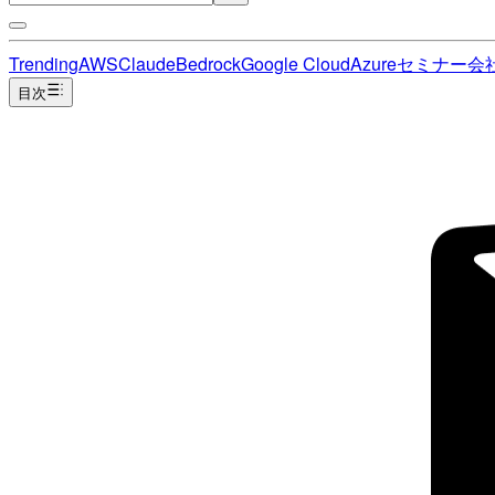
Trending
AWS
Claude
Bedrock
Google Cloud
Azure
セミナー
会
目次