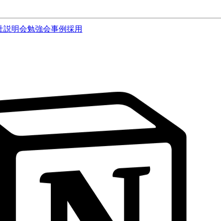
社説明会
勉強会
事例
採用