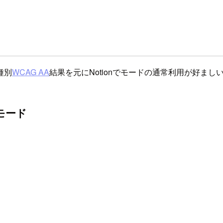
種別
WCAG AA
結果を元にNotionでモードの通常利用が好ま
モード