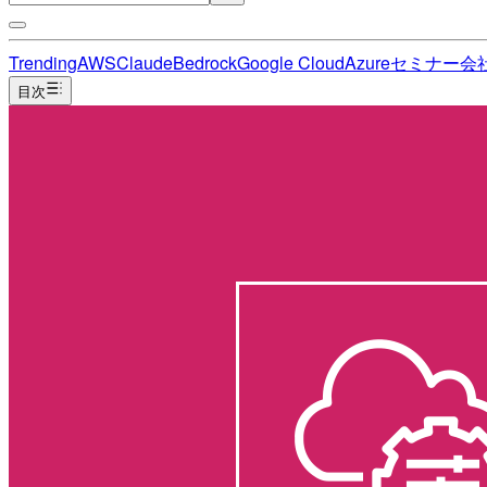
Trending
AWS
Claude
Bedrock
Google Cloud
Azure
セミナー
会
目次