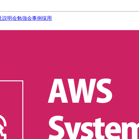
社説明会
勉強会
事例
採用