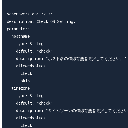
---

schemaVersion: '2.2'

description: Check OS Setting.

parameters:

  hostname:

    type: String

    default: "check"

    description: "ホスト名の確認有無を選択してください。"

    allowedValues:

    - check

    - skip

  timezone:

    type: String

    default: "check"

    description: "タイムゾーンの確認有無を選択してください
    allowedValues:

    - check
