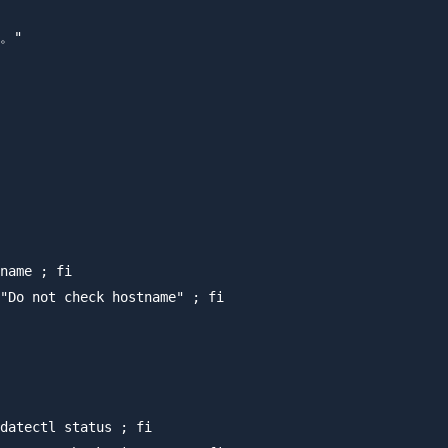
。"

name ; fi

"Do not check hostname" ; fi

datectl status ; fi
