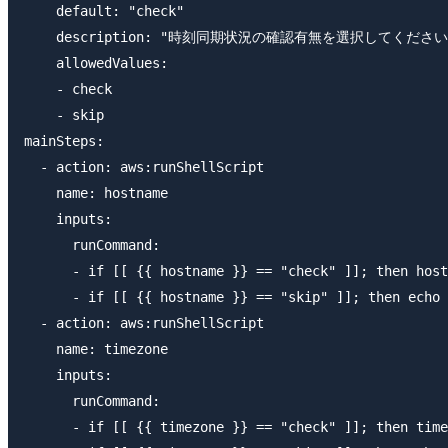
    default: "check"

    description: "時刻同期状況の確認有無を選択してください
    allowedValues:

    - check

    - skip

mainSteps:

  - action: aws:runShellScript

    name: hostname

    inputs:

      runCommand:

      - if [[ {{ hostname }} == "check" ]]; then host
      - if [[ {{ hostname }} == "skip" ]]; then echo 
  - action: aws:runShellScript

    name: timezone

    inputs:

      runCommand:

      - if [[ {{ timezone }} == "check" ]]; then time