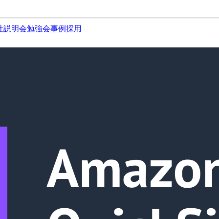
社説明会
勉強会
事例
採用