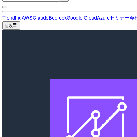
Trending
AWS
Claude
Bedrock
Google Cloud
Azure
セミナー
会
目次