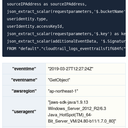
sourceIPAddress as sourceIPAddress,

json_extract_scalar(requestparameters,'$.bucketName')
useridentity.type,

userIdentity.accessKeyId,

json_extract_scalar(requestparameters,'$.key') as key
json_extract_scalar(additionalEventData, '$.Signature
"eventtime"
"2019-03-27T12:27:24Z"
"eventname"
"GetObject"
"awsregion"
"ap-northeast-1"
"[aws-sdk-java/1.9.13
Windows_Server_2012_R2/6.3
"useragent"
Java_HotSpot(TM)_64-
Bit_Server_VM/24.80-b11/1.7.0_80]"