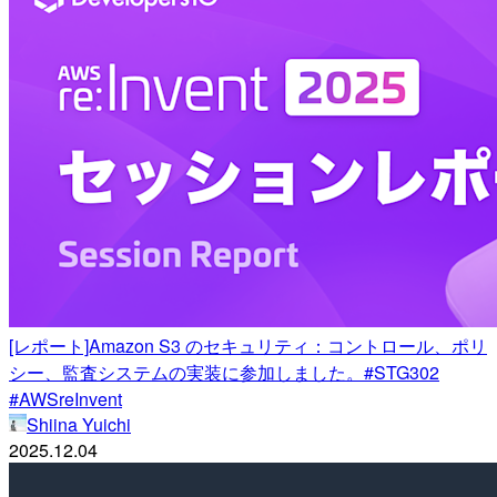
[レポート]Amazon S3 のセキュリティ：コントロール、ポリ
シー、監査システムの実装に参加しました。#STG302
#AWSreInvent
Shiina Yuichi
2025.12.04