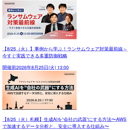
【8/25（火）】事例から学ぶ！ランサムウェア対策最前線～
今すぐ実践できる多重防御戦略
開催前
2026年8月25日(火) 13:00
【8/25（火）札幌】生成AIを“会社の武器”にする方法〜AWS
で加速するデータ分析と、安全に導入する仕組み〜