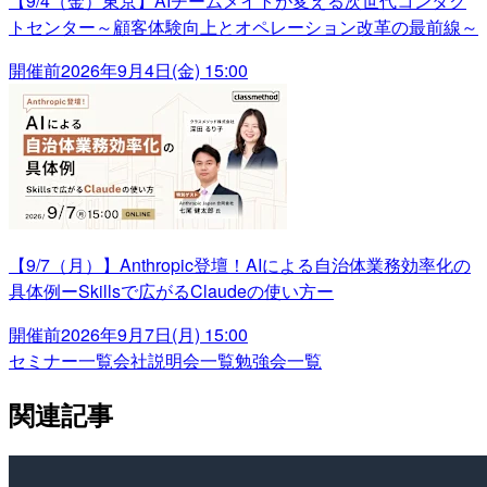
【9/4（金）東京】AIチームメイトが変える次世代コンタク
トセンター～顧客体験向上とオペレーション改革の最前線～
開催前
2026年9月4日(金) 15:00
【9/7（月）】Anthropic登壇！AIによる自治体業務効率化の
具体例ーSkillsで広がるClaudeの使い方ー
開催前
2026年9月7日(月) 15:00
セミナー一覧
会社説明会一覧
勉強会一覧
関連記事