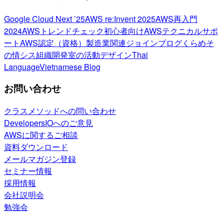
Google Cloud Next ’25
AWS re:Invent 2025
AWS再入門
2024
AWSトレンドチェック
初心者向け
AWSテクニカルサポ
ート
AWS認定（資格）
製造業関連
ジョインブログ
くらめそ
の情シス
組織開発室の活動
デザイン
Thai
Language
Vietnamese Blog
お問い合わせ
クラスメソッドへの問い合わせ
DevelopersIOへのご意見
AWSに関するご相談
資料ダウンロード
メールマガジン登録
セミナー情報
採用情報
会社説明会
勉強会