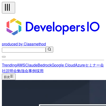
produced by Classmethod
Trending
AWS
Claude
Bedrock
Google Cloud
Azure
セミナー
会
社説明会
勉強会
事例
採用
目次