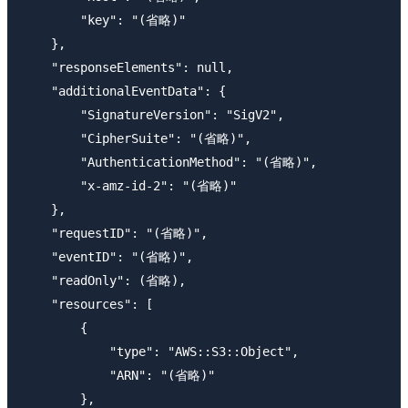
        "key": "(省略)"

    },

    "responseElements": null,

    "additionalEventData": {

        "SignatureVersion": "SigV2",

        "CipherSuite": "(省略)",

        "AuthenticationMethod": "(省略)",

        "x-amz-id-2": "(省略)"

    },

    "requestID": "(省略)",

    "eventID": "(省略)",

    "readOnly": (省略),

    "resources": [

        {

            "type": "AWS::S3::Object",

            "ARN": "(省略)"

        },
