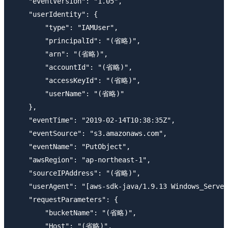
    "eventVersion": "1.05",

    "userIdentity": {

        "type": "IAMUser",

        "principalId": "(省略)",

        "arn": "(省略)",

        "accountId": "(省略)",

        "accessKeyId": "(省略)",

        "userName": "(省略)"

    },

    "eventTime": "2019-02-14T10:38:35Z",

    "eventSource": "s3.amazonaws.com",

    "eventName": "PutObject",

    "awsRegion": "ap-northeast-1",

    "sourceIPAddress": "(省略)",

    "userAgent": "[aws-sdk-java/1.9.13 Windows_Server
    "requestParameters": {

        "bucketName": "(省略)",

        "Host": "(省略)",
