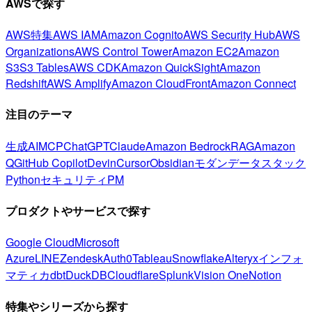
AWSで探す
AWS特集
AWS IAM
Amazon Cognito
AWS Security Hub
AWS
Organizations
AWS Control Tower
Amazon EC2
Amazon
S3
S3 Tables
AWS CDK
Amazon QuickSight
Amazon
Redshift
AWS Amplify
Amazon CloudFront
Amazon Connect
注目のテーマ
生成AI
MCP
ChatGPT
Claude
Amazon Bedrock
RAG
Amazon
Q
GitHub Copilot
Devin
Cursor
Obsidian
モダンデータスタック
Python
セキュリティ
PM
プロダクトやサービスで探す
Google Cloud
Microsoft
Azure
LINE
Zendesk
Auth0
Tableau
Snowflake
Alteryx
インフォ
マティカ
dbt
DuckDB
Cloudflare
Splunk
Vision One
Notion
特集やシリーズから探す