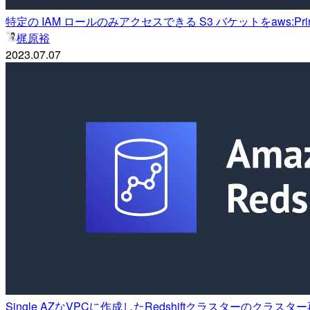
特定の IAM ロールのみアクセスできる S3 バケットをaws:Pri
梶原裕
2023.07.07
Single AZなVPCに作成したRedshiftクラスターの