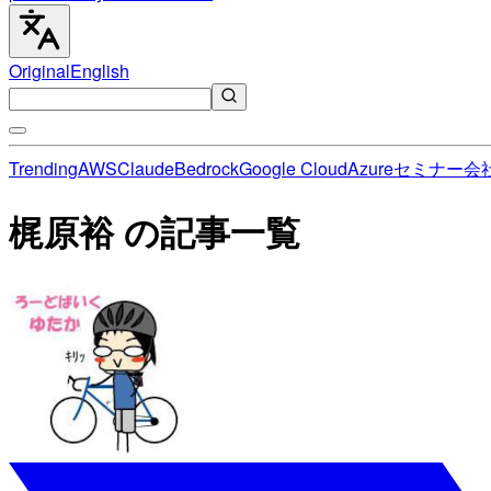
Original
English
Trending
AWS
Claude
Bedrock
Google Cloud
Azure
セミナー
会
梶原裕 の記事一覧