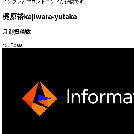
インフラとフロントエンドが好物です。
梶原裕
kajiwara-yutaka
月別投稿数
157
Posts