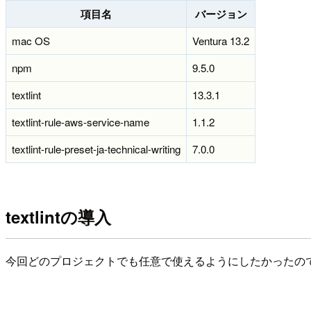
項目名
バージョン
mac OS
Ventura 13.2
npm
9.5.0
textlint
13.3.1
textlint-rule-aws-service-name
1.1.2
textlint-rule-preset-ja-technical-writing
7.0.0
textlintの導入
今回どのプロジェクトでも任意で使えるようにしたかったので、