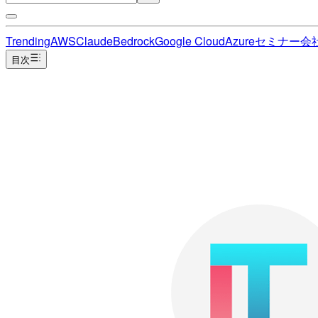
Trending
AWS
Claude
Bedrock
Google Cloud
Azure
セミナー
会
目次