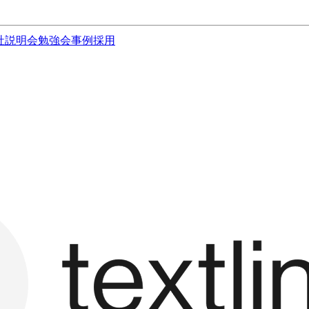
社説明会
勉強会
事例
採用