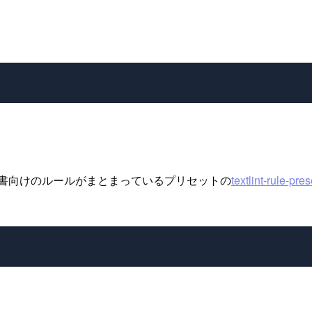
術書向けのルールがまとまっているプリセットの
textlint-rule-pre