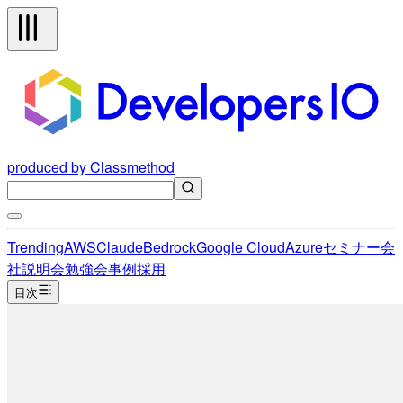
produced by Classmethod
Trending
AWS
Claude
Bedrock
Google Cloud
Azure
セミナー
会
社説明会
勉強会
事例
採用
目次