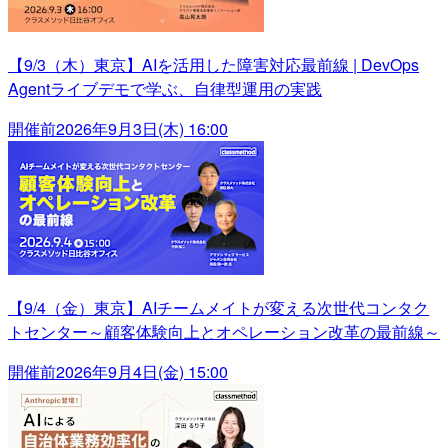
【9/3（木）東京】AIを活用した障害対応最前線 | DevOps
Agentライブデモで学ぶ、自律型運用の実践
開催前
2026年9月3日(木) 16:00
【9/4（金）東京】AIチームメイトが変える次世代コンタク
トセンター～顧客体験向上とオペレーション改革の最前線～
開催前
2026年9月4日(金) 15:00