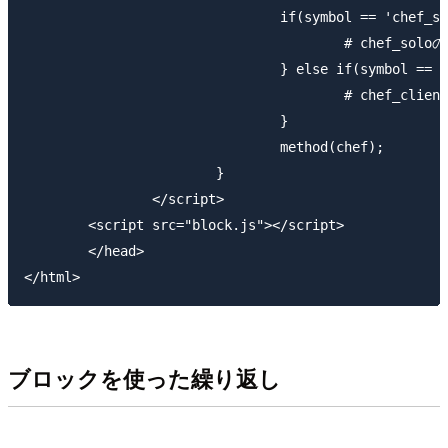
				if(symbol == 'chef_solo') {

					# chef_soloの場合の処理

				} else if(symbol == 'chef_client') {

					# chef_clientの場合の処理

				}

				method(chef);

			}

		</script>

        <script src="block.js"></script>

	</head>

ブロックを使った繰り返し