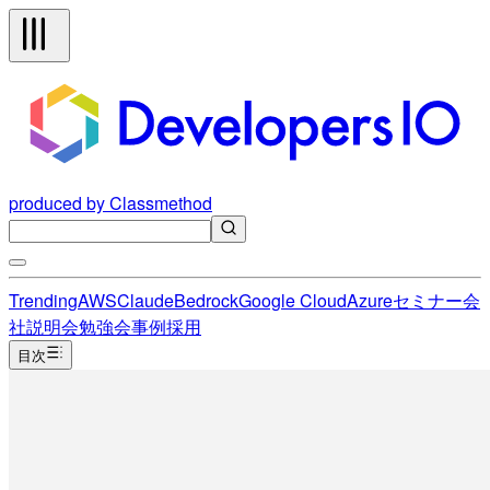
produced by Classmethod
Trending
AWS
Claude
Bedrock
Google Cloud
Azure
セミナー
会
社説明会
勉強会
事例
採用
目次