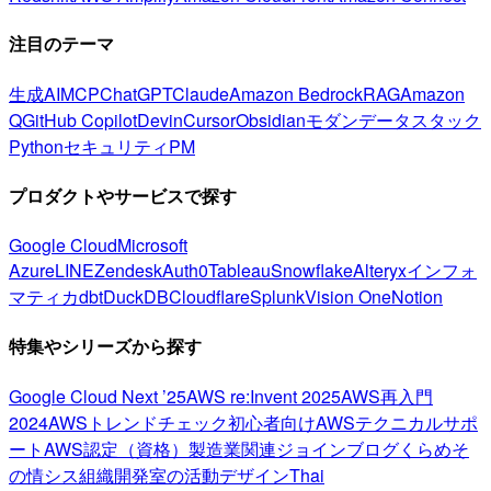
注目のテーマ
生成AI
MCP
ChatGPT
Claude
Amazon Bedrock
RAG
Amazon
Q
GitHub Copilot
Devin
Cursor
Obsidian
モダンデータスタック
Python
セキュリティ
PM
プロダクトやサービスで探す
Google Cloud
Microsoft
Azure
LINE
Zendesk
Auth0
Tableau
Snowflake
Alteryx
インフォ
マティカ
dbt
DuckDB
Cloudflare
Splunk
Vision One
Notion
特集やシリーズから探す
Google Cloud Next ’25
AWS re:Invent 2025
AWS再入門
2024
AWSトレンドチェック
初心者向け
AWSテクニカルサポ
ート
AWS認定（資格）
製造業関連
ジョインブログ
くらめそ
の情シス
組織開発室の活動
デザイン
Thai