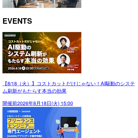
EVENTS
【8/18（火）】コストカットだけじゃない！AI駆動のシステ
ム刷新がもたらす本当の効果
開催前
2026年8月18日(火) 15:00