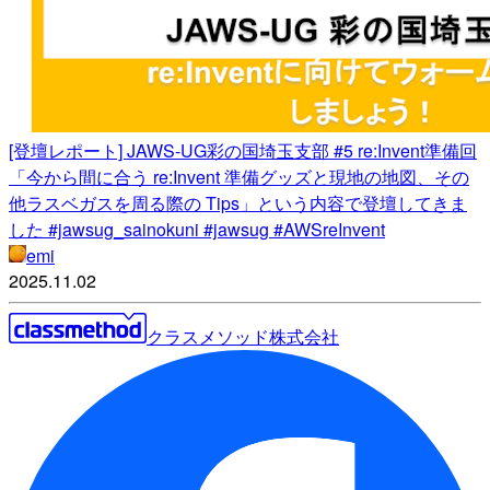
[登壇レポート] JAWS-UG彩の国埼玉支部 #5 re:Invent準備回
「今から間に合う re:Invent 準備グッズと現地の地図、その
他ラスベガスを周る際の Tips」という内容で登壇してきま
した #jawsug_sainokuni #jawsug #AWSreInvent
emi
2025.11.02
クラスメソッド株式会社