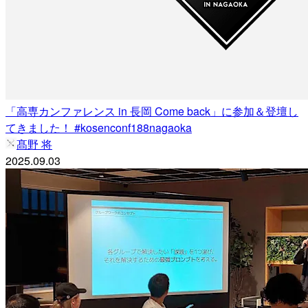
「高専カンファレンス in 長岡 Come back」に参加＆登壇し
てきました！ #kosenconf188nagaoka
髙野 将
2025.09.03