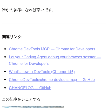
誰かの参考になれば幸いです。
関連リンク
:
Chrome DevTools MCP — Chrome for Developers
Let your Coding Agent debug your browser session —
Chrome for Developers
What's new in DevTools (Chrome 146)
ChromeDevTools/chrome-devtools-mcp — GitHub
CHANGELOG — GitHub
この記事をシェアする