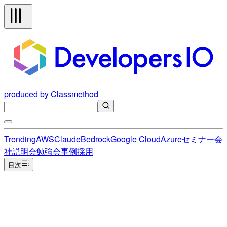
produced by Classmethod
Trending
AWS
Claude
Bedrock
Google Cloud
Azure
セミナー
会
社説明会
勉強会
事例
採用
目次