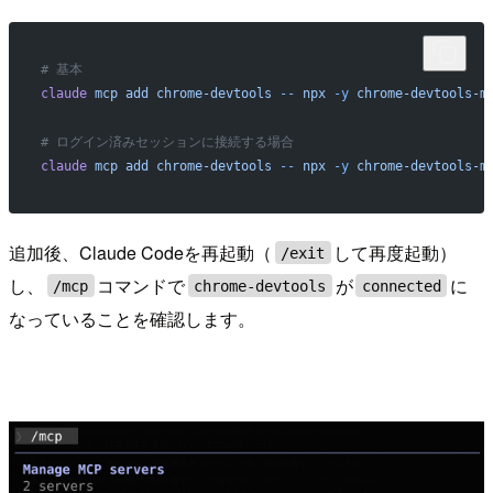
# 基本
claude
 mcp
 add
 chrome-devtools
 --
 npx
 -y
 chrome-devtools-m
# ログイン済みセッションに接続する場合
claude
 mcp
 add
 chrome-devtools
 --
 npx
 -y
 chrome-devtools-m
追加後、Claude Codeを再起動（
して再度起動）
/exit
し、
コマンドで
が
に
/mcp
chrome-devtools
connected
なっていることを確認します。