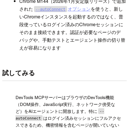
Chrome M144（2026年1月安定版リリース）で追加
された
オプション
を使うと、新し
--autoConnect
いChromeインスタンスを起動するのではなく、普
段使っているログイン済みのChromeセッションに
そのまま接続できます。認証が必要なページのデ
バッグや、手動テストとエージェント操作の切り替
えが容易になります
試してみる
!
DevTools MCPサーバーはブラウザのDevTools機能
（DOM操作、JavaScript実行、ネットワーク傍受な
ど）をAIエージェントに開放します。特に
--
はログイン済みセッションにフルアクセ
autoConnect
スできるため、機密情報を含むページが開いていない