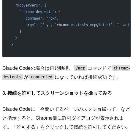
  "mcpServers"
: {
    "chrome-devtools"
: {
      "command"
: 
"npx"
,
      "args"
: [
"-y"
, 
"chrome-devtools-mcp@latest"
, 
"--auto
    }
  }
}
Claude Codeの場合は再起動後、
コマンドで
/mcp
chrome-
が
になっていれば接続成功です。
devtools
connected
3. 接続を許可してスクリーンショットを撮ってみる
Claude Codeに「今開いてるページのスクショ撮って」など
と指示すると、Chrome側に許可ダイアログが表示されま
す。「許可する」をクリックして接続を許可してください。