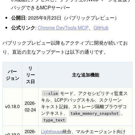
バッグできるMCPサーバー
公開日
: 2025年9月23日（パブリックプレビュー）
公式リンク
:
Chrome DevTools MCP
、
GitHub
パブリックプレビュー以降もアクティブに開発が続いてお
り、直近の主なアップデートは以下の通りです。
リ
バー
リー
主な追加機能
ジョン
ス日
モード、アクセシビリティ監査ス
--slim
キル、LCPデバッグスキル、スクリーン
2026-
v0.18.0
キャスト記録、ストレージ隔離ブラウザコ
02-24
ンテキスト、
、
take_memory_snapshot
type_text
2026-
Lighthouse
統合、マルチエージェント向け
v0.19.0