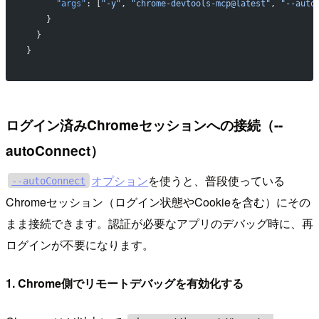
      "args"
: [
"-y"
, 
"chrome-devtools-mcp@latest"
, 
"--auto
    }
  }
}
ログイン済みChromeセッションへの接続（--
autoConnect）
オプション
を使うと、普段使っている
--autoConnect
Chromeセッション（ログイン状態やCookieを含む）にその
まま接続できます。認証が必要なアプリのデバッグ時に、再
ログインが不要になります。
1. Chrome側でリモートデバッグを有効化する