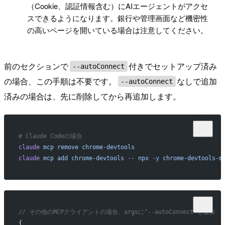
（Cookie、認証情報含む）にAIエージェントがアクセ
スできるようになります。銀行や管理画面など機密性
の高いページを開いている場合は注意してください。
前のセクションで
付きでセットアップ済み
--autoConnect
の場合、この手順は不要です。
なしで追加
--autoConnect
済みの場合は、先に削除してから再追加します。
# Claude Codeの場合
claude
 mcp
 remove
 chrome-devtools
claude
 mcp
 add
 chrome-devtools
 --
 npx
 -y
 chrome-devtools-m
// その他のMCPクライアントの場合、argsに"--autoConnect"を追加
{