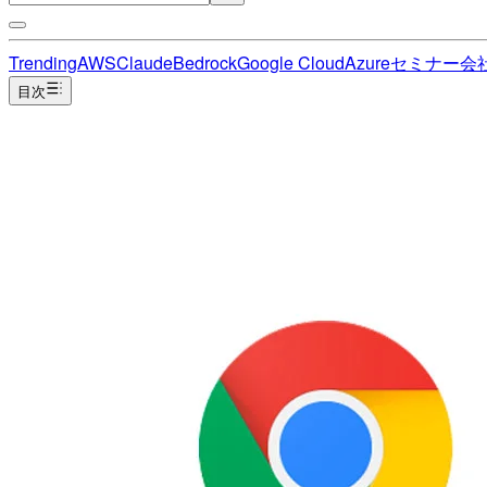
Trending
AWS
Claude
Bedrock
Google Cloud
Azure
セミナー
会
目次