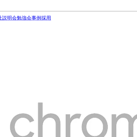
社説明会
勉強会
事例
採用