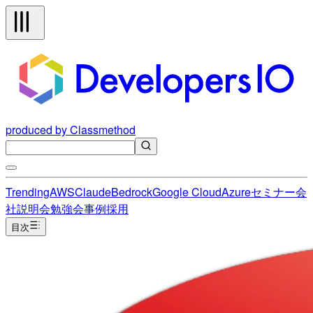
produced by Classmethod
Trending
AWS
Claude
Bedrock
Google Cloud
Azure
セミナー
会
社説明会
勉強会
事例
採用
目次