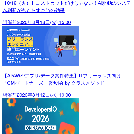
【8/18（火）】コストカットだけじゃない！AI駆動のシステ
ム刷新がもたらす本当の効果
開催前
2026年8月18日(火) 15:00
【AI/AWS/アプリ/データ案件特集】ITフリーランス向け
「CMパートナーズ」 説明会 by クラスメソッド
開催前
2026年8月12日(水) 19:00