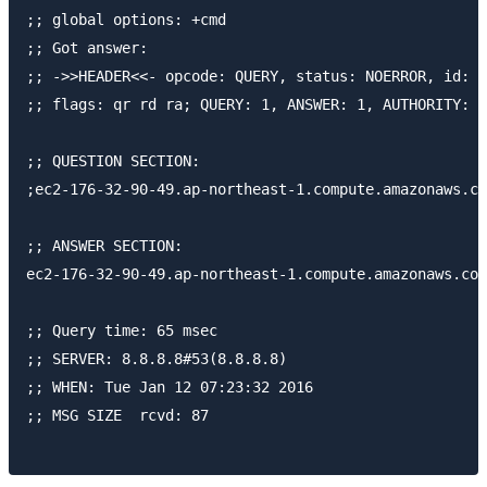
;; global options: +cmd

;; Got answer:

;; ->>HEADER<<- opcode: QUERY, status: NOERROR, id: 6
;; flags: qr rd ra; QUERY: 1, ANSWER: 1, AUTHORITY: 0
;; QUESTION SECTION:

;ec2-176-32-90-49.ap-northeast-1.compute.amazonaws.co
;; ANSWER SECTION:

ec2-176-32-90-49.ap-northeast-1.compute.amazonaws.com. 21599 IN	A 
;; Query time: 65 msec

;; SERVER: 8.8.8.8#53(8.8.8.8)

;; WHEN: Tue Jan 12 07:23:32 2016

;; MSG SIZE  rcvd: 87
