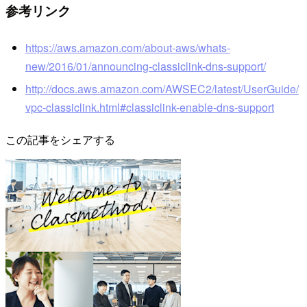
参考リンク
https://aws.amazon.com/about-aws/whats-
new/2016/01/announcing-classiclink-dns-support/
http://docs.aws.amazon.com/AWSEC2/latest/UserGuide/
vpc-classiclink.html#classiclink-enable-dns-support
この記事をシェアする