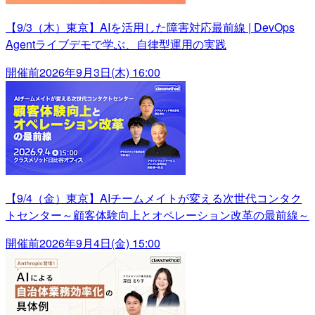
【9/3（木）東京】AIを活用した障害対応最前線 | DevOps
Agentライブデモで学ぶ、自律型運用の実践
開催前
2026年9月3日(木) 16:00
【9/4（金）東京】AIチームメイトが変える次世代コンタク
トセンター～顧客体験向上とオペレーション改革の最前線～
開催前
2026年9月4日(金) 15:00