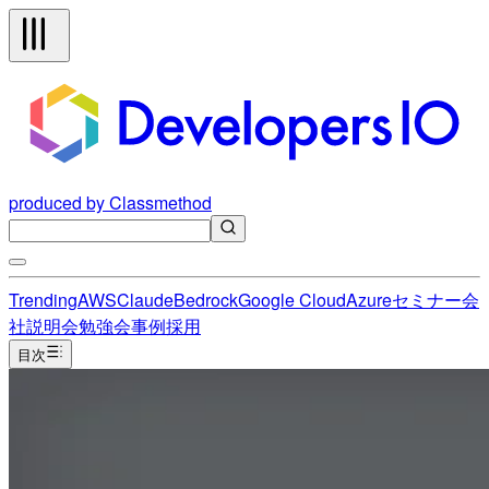
produced by Classmethod
Trending
AWS
Claude
Bedrock
Google Cloud
Azure
セミナー
会
社説明会
勉強会
事例
採用
目次