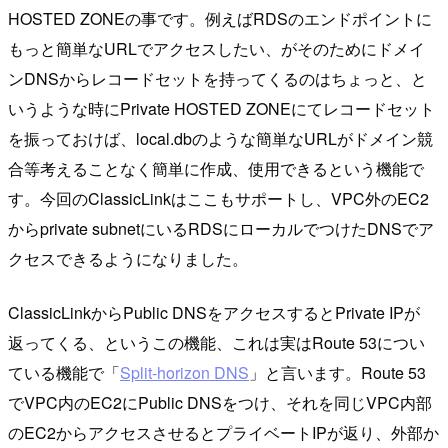
HOSTED ZONEの事です。例えばRDSのエンドポイントに
もっと簡単なURLでアクセスしたい、がそのためにドメイ
ンDNSからレコードセットを持ってくるのはちょっと、と
いうような時にPrivate HOSTED ZONEにてレコードセット
を振っておけば、local.dbのような簡単なURLがドメイン競
合等考えることなく簡単に作成、使用できるという機能で
す。今回のClassicLinkはここもサポートし、VPC外のEC2
からprivate subnetにいるRDSにローカルでつけたDNSでア
クセスできるようになりました。
ClassicLinkからPublic DNSをアクセスするとPrivate IPが
返ってくる、というこの機能、これは実はRoute 53につい
ている機能で「
Split-horizon DNS
」と言います。Route 53
でVPC内のEC2にPublic DNSをつけ、それを同じVPC内部
のEC2からアクセスさせるとプライベートIPが返り、外部か