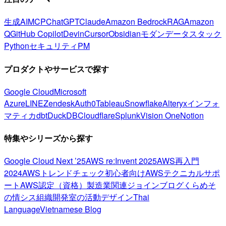
生成AI
MCP
ChatGPT
Claude
Amazon Bedrock
RAG
Amazon
Q
GitHub Copilot
Devin
Cursor
Obsidian
モダンデータスタック
Python
セキュリティ
PM
プロダクトやサービスで探す
Google Cloud
Microsoft
Azure
LINE
Zendesk
Auth0
Tableau
Snowflake
Alteryx
インフォ
マティカ
dbt
DuckDB
Cloudflare
Splunk
Vision One
Notion
特集やシリーズから探す
Google Cloud Next ’25
AWS re:Invent 2025
AWS再入門
2024
AWSトレンドチェック
初心者向け
AWSテクニカルサポ
ート
AWS認定（資格）
製造業関連
ジョインブログ
くらめそ
の情シス
組織開発室の活動
デザイン
Thai
Language
Vietnamese Blog