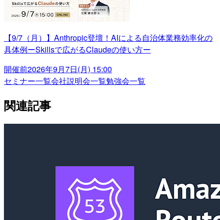
【9/7（月）】Anthropic登壇！AIによる自治体業務効率化の
具体例ーSkillsで広がるClaudeの使い方ー
開催前
2026年9月7日(月) 15:00
セミナー一覧
会社説明会一覧
勉強会一覧
関連記事