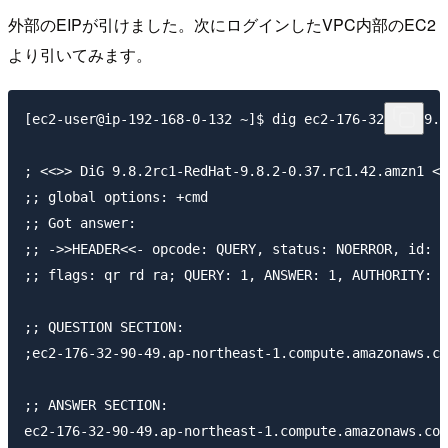
外部のEIPが引けました。次にログインしたVPC内部のEC2
より引いてみます。
[ec2-user@ip-192-168-0-132 ~]$ dig ec2-176-32-90-49.a
; <<>> DiG 9.8.2rc1-RedHat-9.8.2-0.37.rc1.42.amzn1 <<
;; global options: +cmd

;; Got answer:

;; ->>HEADER<<- opcode: QUERY, status: NOERROR, id: 5
;; flags: qr rd ra; QUERY: 1, ANSWER: 1, AUTHORITY: 0
;; QUESTION SECTION:

;ec2-176-32-90-49.ap-northeast-1.compute.amazonaws.co
;; ANSWER SECTION:

ec2-176-32-90-49.ap-northeast-1.compute.amazonaws.com