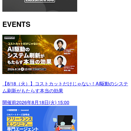
EVENTS
【8/18（火）】コストカットだけじゃない！AI駆動のシステ
ム刷新がもたらす本当の効果
開催前
2026年8月18日(火) 15:00