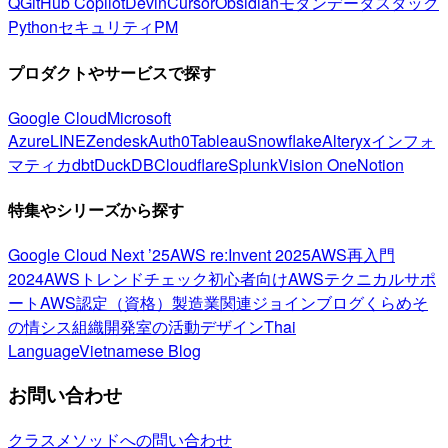
Q
GitHub Copilot
Devin
Cursor
Obsidian
モダンデータスタック
Python
セキュリティ
PM
プロダクトやサービスで探す
Google Cloud
Microsoft
Azure
LINE
Zendesk
Auth0
Tableau
Snowflake
Alteryx
インフォ
マティカ
dbt
DuckDB
Cloudflare
Splunk
Vision One
Notion
特集やシリーズから探す
Google Cloud Next ’25
AWS re:Invent 2025
AWS再入門
2024
AWSトレンドチェック
初心者向け
AWSテクニカルサポ
ート
AWS認定（資格）
製造業関連
ジョインブログ
くらめそ
の情シス
組織開発室の活動
デザイン
Thai
Language
Vietnamese Blog
お問い合わせ
クラスメソッドへの問い合わせ