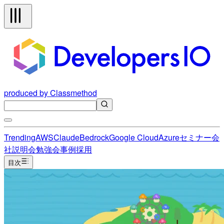
produced by Classmethod
Trending
AWS
Claude
Bedrock
Google Cloud
Azure
セミナー
会
社説明会
勉強会
事例
採用
目次