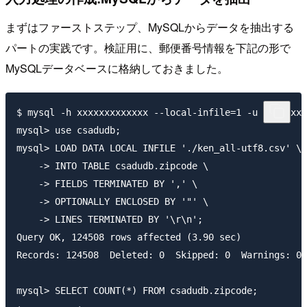
まずはファーストステップ、MySQLからデータを抽出する
パートの実践です。検証用に、郵便番号情報を下記の形で
MySQLデータベースに格納しておきました。
$ mysql -h xxxxxxxxxxxxx --local-infile=1 -u xxxxxxx 
mysql> use csadudb;

mysql> LOAD DATA LOCAL INFILE './ken_all-utf8.csv' \

    -> INTO TABLE csadudb.zipcode \

    -> FIELDS TERMINATED BY ',' \

    -> OPTIONALLY ENCLOSED BY '"' \

    -> LINES TERMINATED BY '\r\n';

Query OK, 124508 rows affected (3.90 sec)

Records: 124508  Deleted: 0  Skipped: 0  Warnings: 0

mysql> SELECT COUNT(*) FROM csadudb.zipcode;
