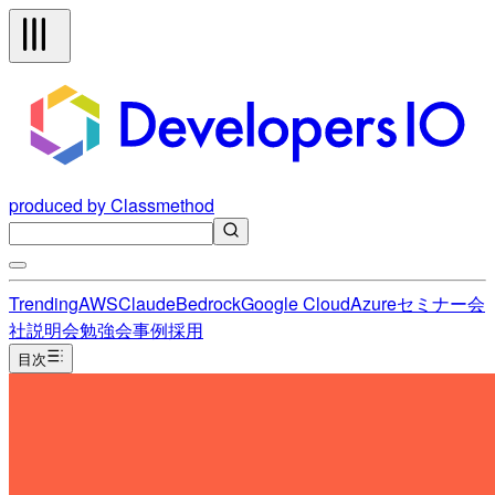
produced by Classmethod
Trending
AWS
Claude
Bedrock
Google Cloud
Azure
セミナー
会
社説明会
勉強会
事例
採用
目次