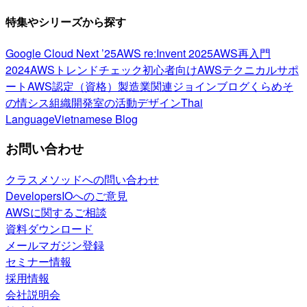
特集やシリーズから探す
Google Cloud Next ’25
AWS re:Invent 2025
AWS再入門
2024
AWSトレンドチェック
初心者向け
AWSテクニカルサポ
ート
AWS認定（資格）
製造業関連
ジョインブログ
くらめそ
の情シス
組織開発室の活動
デザイン
Thai
Language
Vietnamese Blog
お問い合わせ
クラスメソッドへの問い合わせ
DevelopersIOへのご意見
AWSに関するご相談
資料ダウンロード
メールマガジン登録
セミナー情報
採用情報
会社説明会