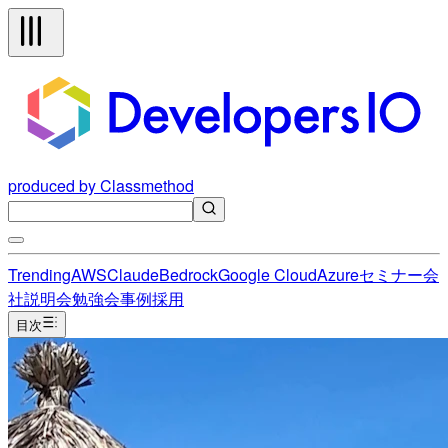
produced by Classmethod
Trending
AWS
Claude
Bedrock
Google Cloud
Azure
セミナー
会
社説明会
勉強会
事例
採用
目次