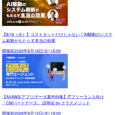
【8/18（火）】コストカットだけじゃない！AI駆動のシステ
ム刷新がもたらす本当の効果
開催前
2026年8月18日(火) 15:00
【AI/AWS/アプリ/データ案件特集】ITフリーランス向け
「CMパートナーズ」 説明会 by クラスメソッド
開催前
2026年8月12日(水) 19:00