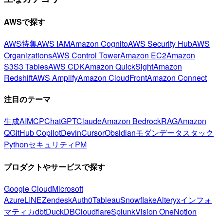
AWSで探す
AWS特集
AWS IAM
Amazon Cognito
AWS Security Hub
AWS
Organizations
AWS Control Tower
Amazon EC2
Amazon
S3
S3 Tables
AWS CDK
Amazon QuickSight
Amazon
Redshift
AWS Amplify
Amazon CloudFront
Amazon Connect
注目のテーマ
生成AI
MCP
ChatGPT
Claude
Amazon Bedrock
RAG
Amazon
Q
GitHub Copilot
Devin
Cursor
Obsidian
モダンデータスタック
Python
セキュリティ
PM
プロダクトやサービスで探す
Google Cloud
Microsoft
Azure
LINE
Zendesk
Auth0
Tableau
Snowflake
Alteryx
インフォ
マティカ
dbt
DuckDB
Cloudflare
Splunk
Vision One
Notion