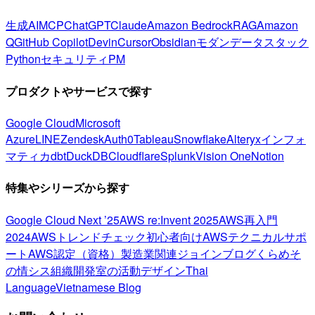
生成AI
MCP
ChatGPT
Claude
Amazon Bedrock
RAG
Amazon
Q
GitHub Copilot
Devin
Cursor
Obsidian
モダンデータスタック
Python
セキュリティ
PM
プロダクトやサービスで探す
Google Cloud
Microsoft
Azure
LINE
Zendesk
Auth0
Tableau
Snowflake
Alteryx
インフォ
マティカ
dbt
DuckDB
Cloudflare
Splunk
Vision One
Notion
特集やシリーズから探す
Google Cloud Next ’25
AWS re:Invent 2025
AWS再入門
2024
AWSトレンドチェック
初心者向け
AWSテクニカルサポ
ート
AWS認定（資格）
製造業関連
ジョインブログ
くらめそ
の情シス
組織開発室の活動
デザイン
Thai
Language
Vietnamese Blog