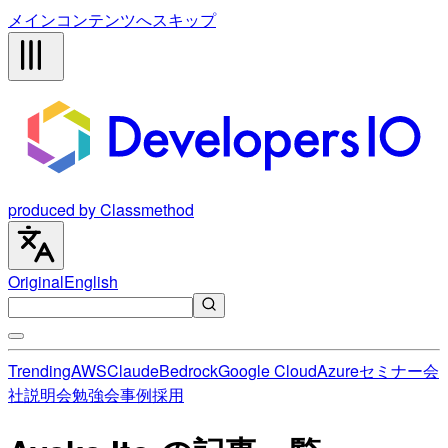
メインコンテンツへスキップ
produced by Classmethod
Original
English
Trending
AWS
Claude
Bedrock
Google Cloud
Azure
セミナー
会
社説明会
勉強会
事例
採用