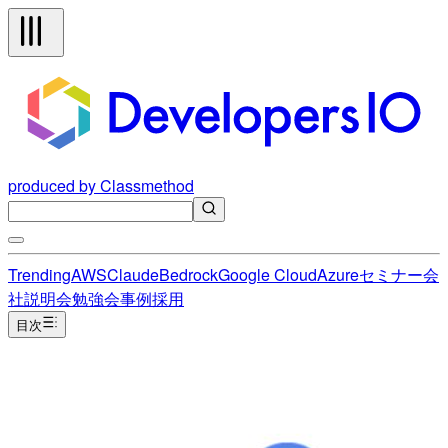
produced by Classmethod
Trending
AWS
Claude
Bedrock
Google Cloud
Azure
セミナー
会
社説明会
勉強会
事例
採用
目次