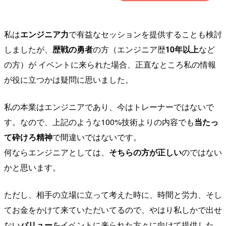
私は
エンジニア力
で有益なセッションを提供することも検討
しましたが、
歴戦の勇者
の方（エンジニア歴
10年以上
など
の方）が イベントに来られた場合、正直なところ私の情報
が役に立つかは疑問に思いました。
私の本業はエンジニアであり、今はトレーナーではないで
す。なので、上記のような100%技術よりの内容でも
当たっ
て砕けろ精神
で間違いではないです。
何ならエンジニアとしては、
そちらの方が正しい
のではない
かと思います。
ただし、相手の立場に立って考えた時に、時間と労力、そし
てお金をかけて来ていただいてるので、やはり私しかで出せ
ない
バリュー
をイベントに来られた方々に向けて提供した