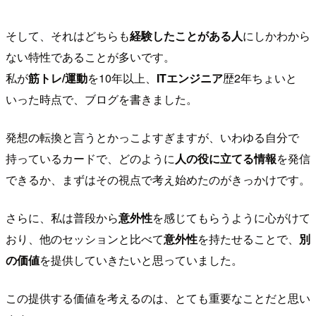
そして、それはどちらも
経験したことがある人
にしかわから
ない特性であることが多いです。
私が
筋トレ/運動
を10年以上、
ITエンジニア
歴2年ちょいと
いった時点で、ブログを書きました。
発想の転換と言うとかっこよすぎますが、いわゆる自分で
持っているカードで、どのように
人の役に立てる情報
を発信
できるか、まずはその視点で考え始めたのがきっかけです。
さらに、私は普段から
意外性
を感じてもらうように心がけて
おり、他のセッションと比べて
意外性
を持たせることで、
別
の価値
を提供していきたいと思っていました。
この提供する価値を考えるのは、とても重要なことだと思い