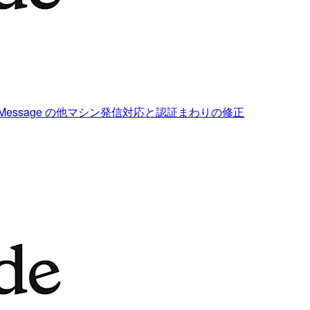
 - SendMessage の他マシン発信対応と認証まわりの修正