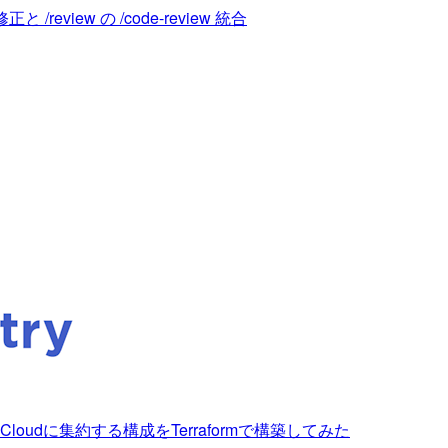
/review の /code-review 統合
gle Cloudに集約する構成をTerraformで構築してみた