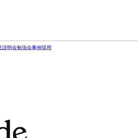
社説明会
勉強会
事例
採用