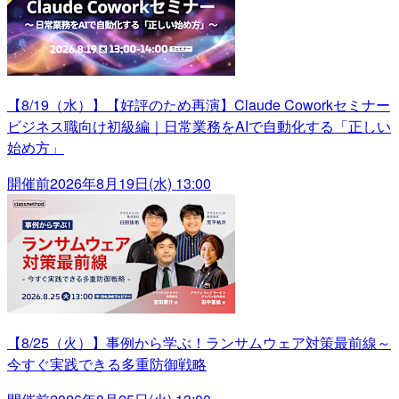
【8/19（水）】【好評のため再演】Claude Coworkセミナー
ビジネス職向け初級編｜日常業務をAIで自動化する「正しい
始め方」
開催前
2026年8月19日(水) 13:00
【8/25（火）】事例から学ぶ！ランサムウェア対策最前線～
今すぐ実践できる多重防御戦略