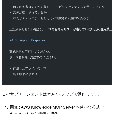
-
 何を箇条書きするかを前もってトピックセンテンスで示しているか
-
 文体が統一されているか
-
 並列かステップか、もしくは階層化された情報であるか
上記を満たせない場合は、 
**そもそもリストが適していないため使用禁止*
## 3. Agent Response
実施結果を応答してください。
以下内容を最低限含めてください。
-
 作成したファイルのパス
-
 調査結果のサマリー
このサブエージェントは3つのステップで動作します。
調査
: AWS Knowledge MCP Server を使って公式ド
キュメントから情報を収集