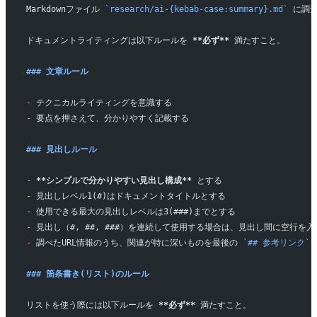
Markdownファイル 
`research/ai-{kebab-case:summary}.md`
 に調
ドキュメントライティングは以下ルールを 
**必ず**
 満たすこと。
### 文章ルール
-
 テクニカルライティングを意識する
-
 要点を押さえて、分かりやすく記載する
### 見出しルール
-
 **シンプルで分かりやすい見出し構成**
 とする
-
 見出しレベル1(#)はドキュメントタイトルとする
-
 使用できる最大の見出しレベルは3(###)までとする
-
 見出し（#, ##, ###）を連続して使用する場合は、見出し間に空行を
-
 調べたURL情報のうち、関連が特に深いものを最後の 
`## 参考リンク`
### 箇条書き(リスト)のルール
リストを使う際には以下ルールを 
**必ず**
 満たすこと。