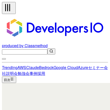
produced by Classmethod
Trending
AWS
Claude
Bedrock
Google Cloud
Azure
セミナー
会
社説明会
勉強会
事例
採用
目次