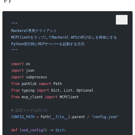
"""
Mackerel専用クライアント
MCPClientをラップしてMackerel APIの呼び出しを簡単にする
Python実行時にMCPサーバーを起動する方式
"""
import
 os
import
 json
import
 subprocess
from
 pathlib 
import
 Path
from
 typing 
import
 Dict, List, Optional
from
 mcp_client 
import
 MCPClient
# 設定ファイルのパス
CONFIG_PATH
 =
 Path(
__file__
).parent 
/
 "config.json"
def
 load_config
() -> 
dict
: