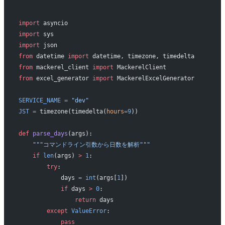
"""
import
 asyncio
import
 sys
import
 json
from
 datetime 
import
 datetime, timezone, timedelta
from
 mackerel_client 
import
 MackerelClient
from
 excel_generator 
import
 MackerelExcelGenerator
SERVICE_NAME
 =
 "dev"
JST
 =
 timezone(timedelta(
hours
=
9
))
def
 parse_days
(args):
    """コマンドライン引数から日数を解析"""
    if
 len
(args) 
>
 1
:
        try
:
            days 
=
 int
(args[
1
])
            if
 days 
>
 0
:
                return
 days
        except
 ValueError
:
            pass