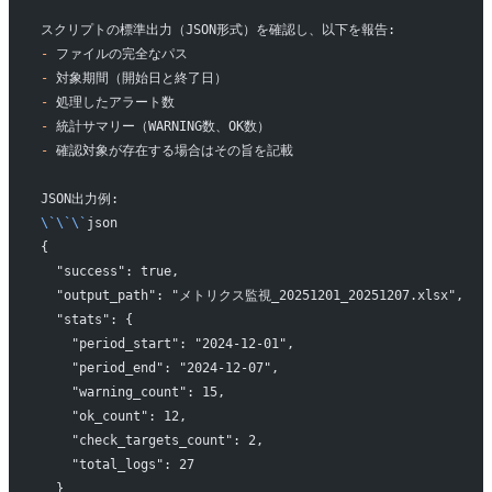
スクリプトの標準出力（JSON形式）を確認し、以下を報告:
-
 ファイルの完全なパス
-
 対象期間（開始日と終了日）
-
 処理したアラート数
-
 統計サマリー（WARNING数、OK数）
-
 確認対象が存在する場合はその旨を記載
JSON出力例:
\`\`\`
json
{
  "success": true,
  "output_path": "メトリクス監視_20251201_20251207.xlsx",
  "stats": {
    "period_start": "2024-12-01",
    "period_end": "2024-12-07",
    "warning_count": 15,
    "ok_count": 12,
    "check_targets_count": 2,
    "total_logs": 27
  }