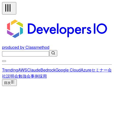
produced by Classmethod
Trending
AWS
Claude
Bedrock
Google Cloud
Azure
セミナー
会
社説明会
勉強会
事例
採用
目次