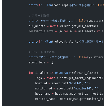
            print
(
f
"  
{len
(host_map)
}
個のホストを検出"
, 
file
=
            # アラート取得
            print
(
"アラート情報を取得中..."
, 
file
=
sys.stderr)
            all_alerts 
=
 await
 client.get_all_alerts()
            relevant_alerts 
=
 [a 
for
 a 
in
 all_alerts 
if
 a.
            print
(
f
"  
{len
(relevant_alerts)
}
個の関連アラート
            # アラートログ収集
            print
(
"アラートログを取得中..."
, 
file
=
sys.stderr)
            alert_logs 
=
 []
            for
 i, alert 
in
 enumerate
(relevant_alerts):
                logs 
=
 await
 client.get_alert_logs(alert[
"
                host_id 
=
 alert.get(
"hostId"
, 
""
)
                monitor_id 
=
 alert.get(
"monitorId"
, 
""
)
                host_name 
=
 host_map.get(host_id, host_id)
                monitor_name 
=
 monitor_map.get(monitor_id,