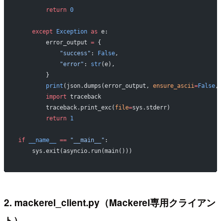
        return
 0
    except
 Exception
 as
 e:
        error_output 
=
 {
            "success"
: 
False
,
            "error"
: 
str
(e),
        }
        print
(json.dumps(error_output, 
ensure_ascii
=
False
,
        import
 traceback
        traceback.print_exc(
file
=
sys.stderr)
        return
 1
if
 __name__
 ==
 "__main__"
:
    sys.exit(asyncio.run(main()))
2. mackerel_client.py（Mackerel専用クライアン
ト）