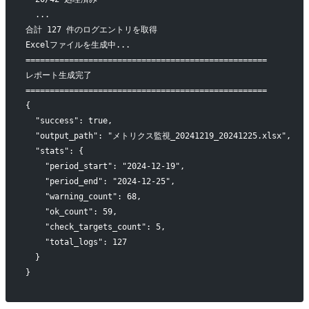
  ...
合計 127 件のログエントリを取得
Excelファイルを生成中...
==================================================
レポート生成完了
==================================================
{
  "success": true,
  "output_path": "メトリクス監視_20241219_20241225.xlsx",
  "stats": {
    "period_start": "2024-12-19",
    "period_end": "2024-12-25",
    "warning_count": 68,
    "ok_count": 59,
    "check_targets_count": 5,
    "total_logs": 127
  }
}