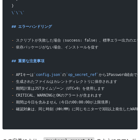
}
\`\`\`
## エラーハンドリング
-
 スクリプトが失敗した場合（success: false）、標準エラー出力の
-
 依存パッケージがない場合、インストールを促す
## 重要な注意事項
-
 APIキーは
`config.json`
の
`op_secret_ref`
から1Password経由
-
 生成されたファイルはカレントディレクトリに保存されます
-
 期間計算はJSTタイムゾーン（UTC+9）を使用します
-
 CRITICAL、WARNINGとOKのアラートが含まれます
-
 期間は今日を含みません（今日の00:00:00が上限境界）
-
 確認対象は、同じ時刻（HH:MM）に同じモニターで3回以上発生したWARN