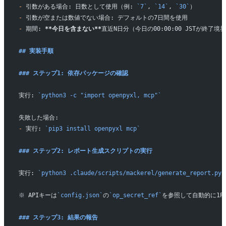
-
 引数がある場合: 日数として使用（例: 
`7`
, 
`14`
, 
`30`
）
-
 引数が空または数値でない場合: デフォルトの7日間を使用
-
 期間: 
**今日を含まない**
直近N日分（今日の00:00:00 JSTが終了境
## 実装手順
### ステップ1: 依存パッケージの確認
実行: 
`python3 -c "import openpyxl, mcp"`
失敗した場合:
-
 実行: 
`pip3 install openpyxl mcp`
### ステップ2: レポート生成スクリプトの実行
実行: 
`python3 .claude/scripts/mackerel/generate_report.py 
※ APIキーは
`config.json`
の
`op_secret_ref`
を参照して自動的に1Pa
### ステップ3: 結果の報告