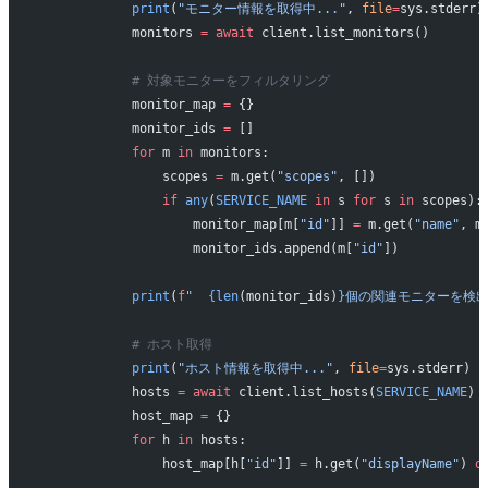
            print
(
"モニター情報を取得中..."
, 
file
=
sys.stderr)
            monitors 
=
 await
 client.list_monitors()
            # 対象モニターをフィルタリング
            monitor_map 
=
 {}
            monitor_ids 
=
 []
            for
 m 
in
 monitors:
                scopes 
=
 m.get(
"scopes"
, [])
                if
 any
(
SERVICE_NAME
 in
 s 
for
 s 
in
 scopes):
                    monitor_map[m[
"id"
]] 
=
 m.get(
"name"
, m
                    monitor_ids.append(m[
"id"
])
            print
(
f
"  
{len
(monitor_ids)
}
個の関連モニターを検出
            # ホスト取得
            print
(
"ホスト情報を取得中..."
, 
file
=
sys.stderr)
            hosts 
=
 await
 client.list_hosts(
SERVICE_NAME
)
            host_map 
=
 {}
            for
 h 
in
 hosts:
                host_map[h[
"id"
]] 
=
 h.get(
"displayName"
) 
o