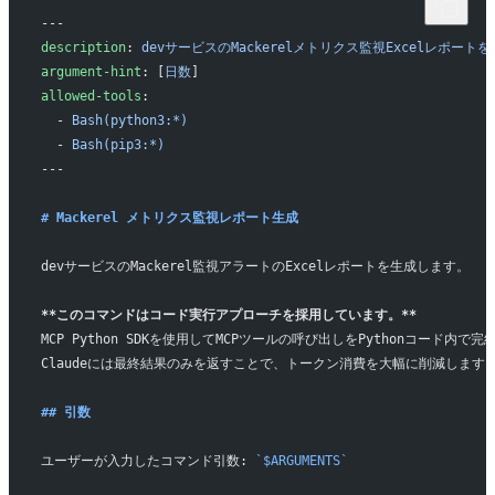
---
description
: 
devサービスのMackerelメトリクス監視Excelレポー
argument-hint
: [
日数
]
allowed-tools
:
  - 
Bash(python3:*)
  - 
Bash(pip3:*)
---
# Mackerel メトリクス監視レポート生成
devサービスのMackerel監視アラートのExcelレポートを生成します。
**このコマンドはコード実行アプローチを採用しています。**
MCP Python SDKを使用してMCPツールの呼び出しをPythonコード内で完
Claudeには最終結果のみを返すことで、トークン消費を大幅に削減します
## 引数
ユーザーが入力したコマンド引数: 
`$ARGUMENTS`