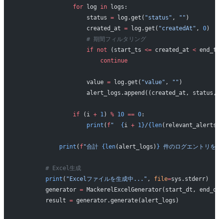
                for
 log 
in
 logs:
                    status 
=
 log.get(
"status"
, 
""
)
                    created_at 
=
 log.get(
"createdAt"
, 
0
)
                    # 期間フィルタリング
                    if
 not
 (start_ts 
<=
 created_at 
<
 end_t
                        continue
                    value 
=
 log.get(
"value"
, 
""
)
                    alert_logs.append((created_at, status,
                if
 (i 
+
 1
) 
%
 10
 ==
 0
:
                    print
(
f
"  
{
i 
+
 1}
/
{len
(relevant_alerts
            print
(
f
"合計 
{len
(alert_logs)
}
 件のログエントリを
        # Excel生成
        print
(
"Excelファイルを生成中..."
, 
file
=
sys.stderr)
        generator 
=
 MackerelExcelGenerator(start_dt, end_d
        result 
=
 generator.generate(alert_logs)