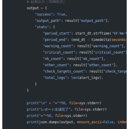
        # 結果出力（JSON形式）
        output 
=
 {
            "success"
: 
True
,
            "output_path"
: result[
"output_path"
],
            "stats"
: {
                "period_start"
: start_dt.strftime(
'%Y-%m-
%
                "period_end"
: (end_dt 
-
 timedelta(
seconds
=
                "warning_count"
: result[
"warning_count"
],
                "critical_count"
: result[
"critical_count"
]
                "ok_count"
: result[
"ok_count"
],
                "other_count"
: result[
"other_count"
],
                "check_targets_count"
: result[
"check_targe
                "total_logs"
: 
len
(alert_logs),
            }
        }
        print
(
"
\n
"
 +
 "="
*
50
, 
file
=
sys.stderr)
        print
(
"レポート生成完了"
, 
file
=
sys.stderr)
        print
(
"="
*
50
, 
file
=
sys.stderr)
        print
(json.dumps(output, 
ensure_ascii
=
False
, 
inden