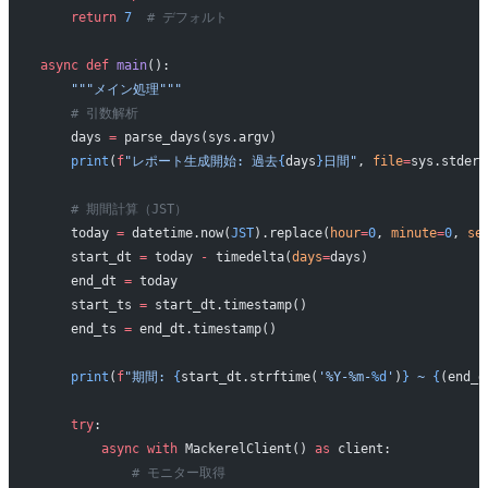
    return
 7
  # デフォルト
async
 def
 main
():
    """メイン処理"""
    # 引数解析
    days 
=
 parse_days(sys.argv)
    print
(
f
"レポート生成開始: 過去
{
days
}
日間"
, 
file
=
sys.stderr
    # 期間計算（JST）
    today 
=
 datetime.now(
JST
).replace(
hour
=
0
, 
minute
=
0
, 
se
    start_dt 
=
 today 
-
 timedelta(
days
=
days)
    end_dt 
=
 today
    start_ts 
=
 start_dt.timestamp()
    end_ts 
=
 end_dt.timestamp()
    print
(
f
"期間: 
{
start_dt.strftime(
'%Y-%m-
%d
'
)
}
 ~ 
{
(end_d
    try
:
        async
 with
 MackerelClient() 
as
 client:
            # モニター取得