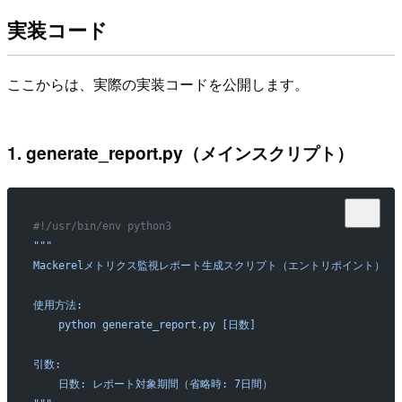
実装コード
ここからは、実際の実装コードを公開します。
1. generate_report.py（メインスクリプト）
#!/usr/bin/env python3
"""
Mackerelメトリクス監視レポート生成スクリプト（エントリポイント）
使用方法:
    python generate_report.py [日数]
引数:
    日数: レポート対象期間（省略時: 7日間）