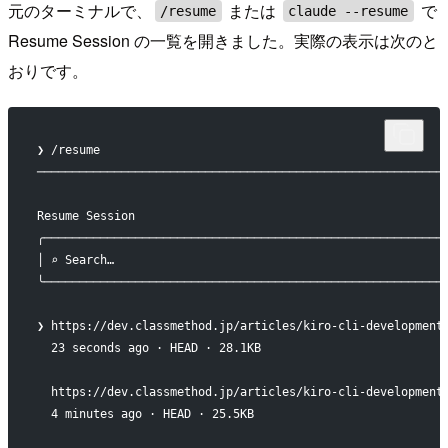
元のターミナルで、
または
で
/resume
claude --resume
Resume Session の一覧を開きました。実際の表示は次のと
おりです。
❯ /resume
──────────────────────────────────────────────────────────
Resume Session
╭─────────────────────────────────────────────────────────
│ ⌕ Search…                                               
╰─────────────────────────────────────────────────────────
❯ https://dev.classmethod.jp/articles/kiro-cli-developm
  23 seconds ago · HEAD · 28.1KB
  https://dev.classmethod.jp/articles/kiro-cli-developm
  4 minutes ago · HEAD · 25.5KB