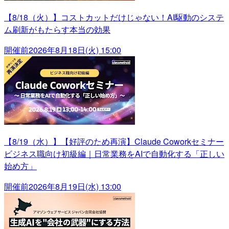
【8/18（火）】コストカットだけじゃない！AI駆動のシステ
ム刷新がもたらす本当の効果
開催前
2026年8月18日(火) 15:00
【8/19（水）】【好評のため再演】Claude Coworkセミナー
ビジネス職向け初級編｜日常業務をAIで自動化する「正しい
始め方」
開催前
2026年8月19日(水) 13:00