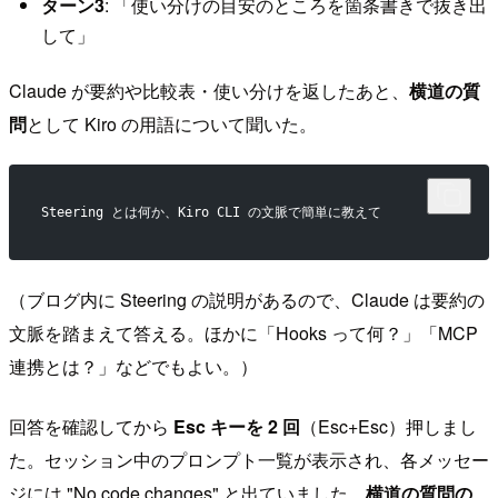
ターン3
: 「使い分けの目安のところを箇条書きで抜き出
して」
Claude が要約や比較表・使い分けを返したあと、
横道の質
問
として Kiro の用語について聞いた。
Steering とは何か、Kiro CLI の文脈で簡単に教えて
（ブログ内に Steering の説明があるので、Claude は要約の
文脈を踏まえて答える。ほかに「Hooks って何？」「MCP
連携とは？」などでもよい。）
回答を確認してから
Esc キーを 2 回
（Esc+Esc）押しまし
た。セッション中のプロンプト一覧が表示され、各メッセー
ジには "No code changes" と出ていました。
横道の質問の