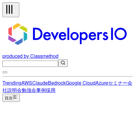
produced by Classmethod
Trending
AWS
Claude
Bedrock
Google Cloud
Azure
セミナー
会
社説明会
勉強会
事例
採用
目次