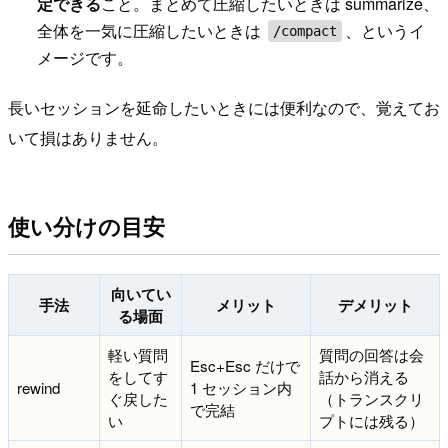
定できる
こと。まとめて圧縮したいときは summarize、
全体を一気に圧縮したいときは
、というイ
/compact
メージです。
長いセッションを延命したいときには便利なので、覚えてお
いて損はありません。
使い分けの目安
向いてい
手法
メリット
デメリット
る場面
軽い質問
質問の回答は会
Esc+Esc だけで
をしてす
話から消える
rewind
1 セッション内
ぐ戻した
（トランスクリ
で完結
い
プトには残る）