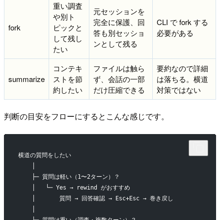
重い調査
元セッションを
や別ト
完全に保護、回
CLI で fork する
fork
ピックと
答も別セッショ
必要がある
して残し
ンとして残る
たい
コンテキ
ファイルは触ら
要約なので詳細
summarize
ストを節
ず、会話の一部
は落ちる。横道
約したい
だけ圧縮できる
対策ではない
判断の目安をフローにするとこんな感じです。
横道の質問をしたい
    │
    ├─ 質問は軽い（1〜2ターン）？
    │   └─ Yes → rewind がおすすめ
    │       質問 → 回答確認 → Esc+Esc → 巻き戻し
    │
    └─ 質問は重い（調査・複数ターン）？