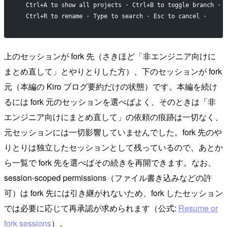
  Ctrl+A to show all projects · Ctrl+B to toggle branch · 
  Ctrl+R to rename · Type to search · Esc to cancel ·
上のセッションが fork 先（さきほど「非エンジニア向けに
まとめ直して」とやりとりした方）、下のセッションが fork
元（本編の Kiro ブログ要約だけの状態）です。本編を続け
るには fork 元のセッションを選べばよく、そのときは「非
エンジニア向けにまとめ直して」の依頼の痕跡は一切なく、
元セッションには一切影響していませんでした。fork 先のや
りとりは独立したセッションとして残っているので、あとか
ら一覧で fork 先を選べばその続きを再開できます。なお、
session-scoped permissions（ファイル書き込みなどの許
可）は fork 先には引き継がれないため、fork したセッション
では必要に応じて再承認が求められます（公式:
Resume or
fork sessions
）。