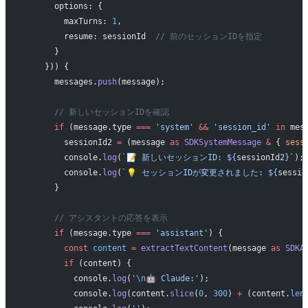
      options: {
        maxTurns: 
1
,
        resume: sessionId  
// 前のセッションIDを指定
      }
    })) {
      messages.
push
(message);
      // 新しいセッションIDを確認
      if
 (message.type 
===
 'system'
 &&
 'session_id'
 in
 mes
        sessionId2 
=
 (message 
as
 SDKSystemMessage
 &
 { 
sess
        console.
log
(
`📝 新しいセッションID: ${
sessionId2
}`
);
        console.
log
(
`💡 セッションIDが変更されました: ${
sessio
      }
      // アシスタントの応答を表示
      if
 (message.type 
===
 'assistant'
) {
        const
 content
 =
 extractTextContent
(message 
as
 SDKA
        if
 (content) {
          console.
log
(
'
\n
🤖 Claude:'
);
          console.
log
(content.
slice
(
0
, 
300
) 
+
 (content.
len