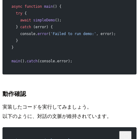
async
 function
 main
() {
  try
 {
    await
 simpleDemo
();
  } 
catch
 (error) {
    console.
error
(
'Failed to run demo:'
, error);
  }
}
main
().
catch
(console.error);
動作確認
実装したコードを実行してみましょう。
以下のように、対話の文脈が維持されています。