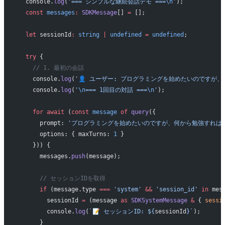
  console.
log
(
'=== シンプルな継続会話デモ ===
\n
'
);
  const
 messages
:
 SDKMessage
[] 
=
 [];
  let
 sessionId
:
 string
 |
 undefined
 =
 undefined
;
  try
 {
    // 1. 最初の会話
    console.
log
(
'👤 ユーザー: プログラミングを始めたいのですが
    console.
log
(
'
\n
=== 1回目の対話 ===
\n
'
);
    for
 await
 (
const
 message
 of
 query
({
      prompt: 
'プログラミングを始めたいのですが、何から勉強すれば
      options: { maxTurns: 
1
 }
    })) {
      messages.
push
(message);
      // セッションIDを取得
      if
 (message.type 
===
 'system'
 &&
 'session_id'
 in
 mes
        sessionId 
=
 (message 
as
 SDKSystemMessage
 &
 { 
sessi
        console.
log
(
`📝 セッションID: ${
sessionId
}`
);
      }