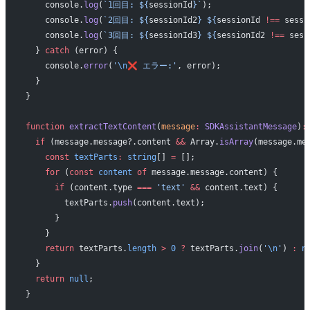
    console.
log
(
`1回目: ${
sessionId
}`
);
    console.
log
(
`2回目: ${
sessionId2
} ${
sessionId
 !==
 sessi
    console.
log
(
`3回目: ${
sessionId3
} ${
sessionId2
 !==
 sess
  } 
catch
 (error) {
    console.
error
(
'
\n
❌ エラー:'
, error);
  }
}
function
 extractTextContent
(
message
:
 SDKAssistantMessage
)
:
  if
 (message.message?.content 
&&
 Array.
isArray
(message.me
    const
 textParts
:
 string
[] 
=
 [];
    for
 (
const
 content
 of
 message.message.content) {
      if
 (content.type 
===
 'text'
 &&
 content.text) {
        textParts.
push
(content.text);
      }
    }
    return
 textParts.
length
 >
 0
 ?
 textParts.
join
(
'
\n
'
) 
:
 n
  }
  return
 null
;
}