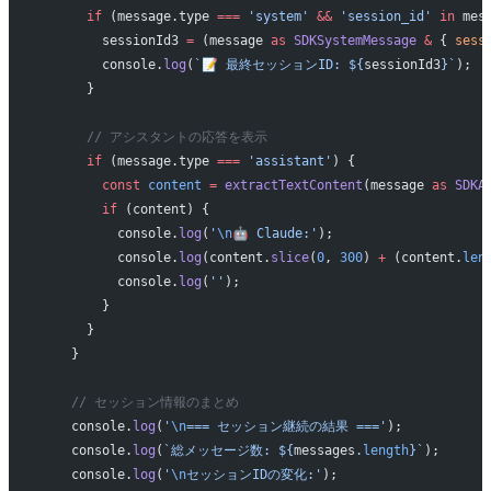
      if
 (message.type 
===
 'system'
 &&
 'session_id'
 in
 mes
        sessionId3 
=
 (message 
as
 SDKSystemMessage
 &
 { 
sess
        console.
log
(
`📝 最終セッションID: ${
sessionId3
}`
);
      }
      // アシスタントの応答を表示
      if
 (message.type 
===
 'assistant'
) {
        const
 content
 =
 extractTextContent
(message 
as
 SDKA
        if
 (content) {
          console.
log
(
'
\n
🤖 Claude:'
);
          console.
log
(content.
slice
(
0
, 
300
) 
+
 (content.
len
          console.
log
(
''
);
        }
      }
    }
    // セッション情報のまとめ
    console.
log
(
'
\n
=== セッション継続の結果 ==='
);
    console.
log
(
`総メッセージ数: ${
messages
.
length
}`
);
    console.
log
(
'
\n
セッションIDの変化:'
);