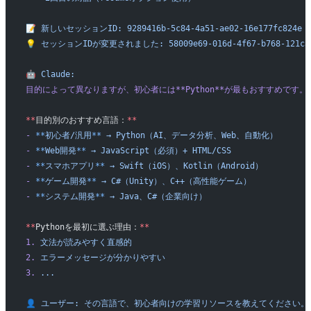
📝
 新しいセッションID:
 9289416b-5c84-4a51-ae02-16e177fc824e
💡
 セッションIDが変更されました:
 58009e69-016d-4f67-b768-121ca
🤖
 Claude:
目的によって異なりますが、初心者には**Python**が最もおすすめです。
**
目的別のおすすめ言語：
**
-
 **
初心者/汎用
**
 →
 Python（AI、データ分析、Web、自動化）
-
 **
Web開発
**
 →
 JavaScript（必須）+
 HTML/CSS
-
 **
スマホアプリ
**
 →
 Swift（iOS）、Kotlin（Android）
-
 **
ゲーム開発
**
 →
 C#（Unity）、C++（高性能ゲーム）
-
 **
システム開発
**
 →
 Java、C#（企業向け）
**
Pythonを最初に選ぶ理由：
**
1.
 文法が読みやすく直感的
2.
 エラーメッセージが分かりやすい
3.
 ...
👤
 ユーザー:
 その言語で、初心者向けの学習リソースを教えてください。