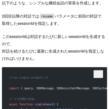
以下のような、シンプルな継続会話の実装を作成します。
2回目以降の対話では
パラメータに前回の対話で
resume
取得したsessionIdを指定します。
このsessionIdは対話するたびに新しいsessionIdを生成する
ので、
対話を続けるたびに最新に生成されたsessionIdを指定しな
ければいけません。
//run-simple-example.ts
import
 { query, SDKMessage, SDKAssistantMessage, SDKSystem
// デモ関数の実装
async
 function
 simpleDemo
() {