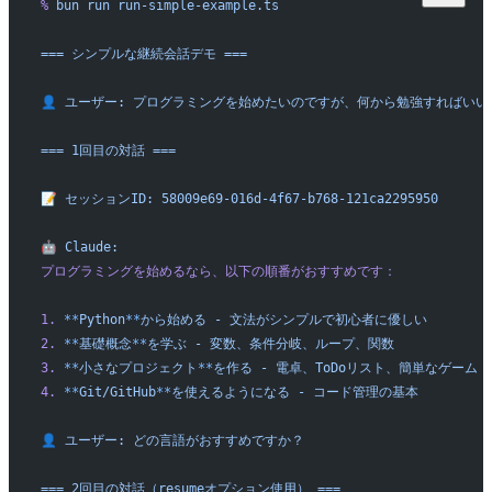
%
 bun
 run
 run-simple-example.ts
===
 シンプルな継続会話デモ
 ===
👤
 ユーザー:
 プログラミングを始めたいのですが、何から勉強すればいい
===
 1回目の対話
 ===
📝
 セッションID:
 58009e69-016d-4f67-b768-121ca2295950
🤖
 Claude:
プログラミングを始めるなら、以下の順番がおすすめです：
1.
 **
Python
**
から始める
 -
 文法がシンプルで初心者に優しい
2.
 **
基礎概念
**
を学ぶ
 -
 変数、条件分岐、ループ、関数
3.
 **
小さなプロジェクト
**
を作る
 -
 電卓、ToDoリスト、簡単なゲーム
4.
 **
Git/GitHub
**
を使えるようになる
 -
 コード管理の基本
👤
 ユーザー:
 どの言語がおすすめですか？
===
 2回目の対話（resumeオプション使用）
 ===