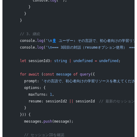
          console.
log
(
''
);
        }
      }
    }
    // 3. 継続
    console.
log
(
'
\n
👤 ユーザー: その言語で、初心者向けの学習リ
    console.
log
(
'
\n
=== 3回目の対話（resumeオプション使用） ===
    let
 sessionId3
:
 string
 |
 undefined
 =
 undefined
;
    for
 await
 (
const
 message
 of
 query
({
      prompt: 
'その言語で、初心者向けの学習リソースを教えてくださ
      options: {
        maxTurns: 
1
,
        resume: sessionId2 
||
 sessionId  
// 最新のセッション
      }
    })) {
      messages.
push
(message);
      // セッションIDを確認