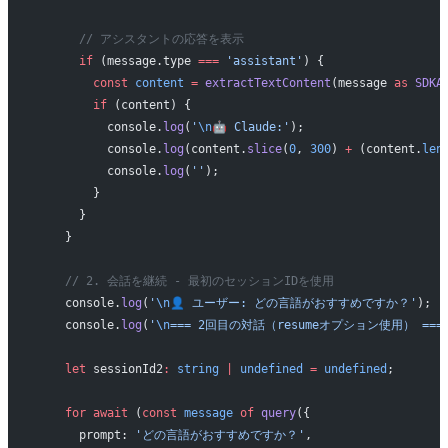
      // アシスタントの応答を表示
      if
 (message.type 
===
 'assistant'
) {
        const
 content
 =
 extractTextContent
(message 
as
 SDKA
        if
 (content) {
          console.
log
(
'
\n
🤖 Claude:'
);
          console.
log
(content.
slice
(
0
, 
300
) 
+
 (content.
len
          console.
log
(
''
);
        }
      }
    }
    // 2. 会話を継続 - 最初のセッションIDを使用
    console.
log
(
'
\n
👤 ユーザー: どの言語がおすすめですか？'
);
    console.
log
(
'
\n
=== 2回目の対話（resumeオプション使用） ===
    let
 sessionId2
:
 string
 |
 undefined
 =
 undefined
;
    for
 await
 (
const
 message
 of
 query
({
      prompt: 
'どの言語がおすすめですか？'
,