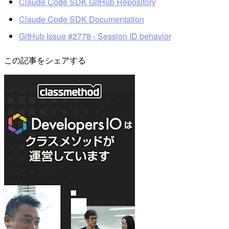
Claude Code SDK GitHub Repository
Claude Code SDK Documentation
GitHub Issue #2778 - Session ID behavior
この記事をシェアする