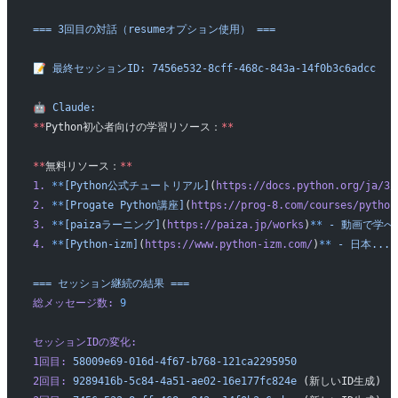
===
 3回目の対話（resumeオプション使用）
 ===
📝
 最終セッションID:
 7456e532-8cff-468c-843a-14f0b3c6adcc
🤖
 Claude:
**
Python初心者向けの学習リソース：
**
**
無料リソース：
**
1.
 **
[Python公式チュートリアル]
(
https://docs.python.org/ja/3/
2.
 **
[Progate
 Python講座]
(
https://prog-8.com/courses/python
3.
 **
[paizaラーニング]
(
https://paiza.jp/works
)
**
 -
 動画で学べ
4.
 **
[Python-izm]
(
https://www.python-izm.com/
)
**
 -
 日本...
===
 セッション継続の結果
 ===
総メッセージ数:
 9
セッションIDの変化:
1回目:
 58009e69-016d-4f67-b768-121ca2295950
2回目:
 9289416b-5c84-4a51-ae02-16e177fc824e
 (新しいID生成)