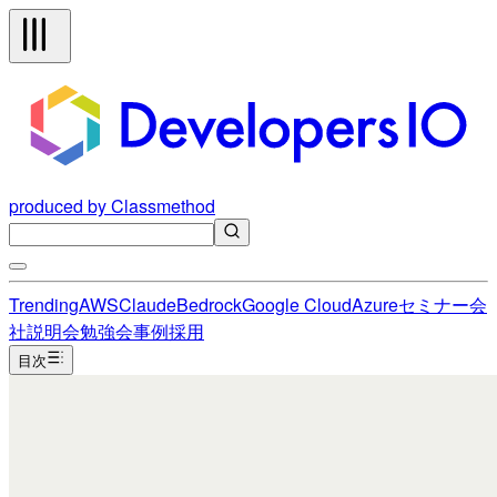
produced by Classmethod
Trending
AWS
Claude
Bedrock
Google Cloud
Azure
セミナー
会
社説明会
勉強会
事例
採用
目次