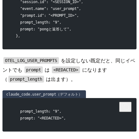
    "session.id": "<SESSION_ID>",
    "event.name": "user_prompt",
    "prompt.id": "<PROMPT_ID>",
    prompt_length: "9",
    prompt: "pongと返答して",
  },
を設定しない既定だと、同じイベ
OTEL_LOG_USER_PROMPTS
ントでも
は
になります
prompt
<REDACTED>
（
は出ます）。
prompt_length
claude_code.user_prompt（デフォルト）
    prompt_length: "9",
    prompt: "<REDACTED>",