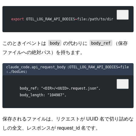
export
 OTEL_LOG_RAW_API_BODIES
=
file:/path/to/dir
このときイベントは
の代わりに
（保存
body
body_ref
ファイルへの絶対パス）を持ちます。
claude_code.api_request_body（OTEL_LOG_RAW_API_BODIES=file
:./bodies）
    body_ref: "<DIR>/<UUID>.request.json",
    body_length: "104987",
保存されるファイルは、リクエストが UUID 名で切り詰めな
しの全文、レスポンスが request_id 名です。