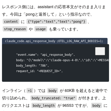
レスポンス側には、assistant の応答本文がそのまま入りま
す。今回は「pongと返答して」という指示なので、
に
、
content
{"type":"text","text":"pong"}
や
も乗っています。
stop_reason
usage
claude_code.api_response_body（OTEL_LOG_RAW_API_BODIES=1）
    "event.name": "api_response_body",
    body: "{\"model\":\"claude-opus-4-8\",\"id\":\"<MESSAG
    body_length: "786",
    request_id: "<REQUEST_ID>",
インライン（
）では
が 60KB を超えると途中で
=1
body
切り詰められ、
が付きます。上
body_truncated: "true"
のリクエストは
が 96553 ですが、
に
body_length
body