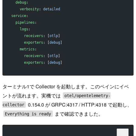
  debug
:
    verbosity
: 
detailed
service
:
  pipelines
:
    logs
:
      receivers
: [
otlp
]
      exporters
: [
debug
]
    metrics
:
      receivers
: [
otlp
]
      exporters
: [
debug
]
ターミナル1で Collector を起動します。このペインにイベ
ントが流れます。実機では
otel/opentelemetry-
0.154.0 が GRPC:4317 / HTTP:4318 で起動し、
collector
まで確認できました。
Everything is ready