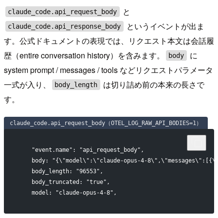
と
claude_code.api_request_body
というイベントが出ま
claude_code.api_response_body
す。公式ドキュメントの表現では、リクエスト本文は会話履
歴（entire conversation history）を含みます。
に
body
system prompt / messages / tools などリクエストパラメータ
一式が入り、
は切り詰め前の本来の長さで
body_length
す。
claude_code.api_request_body（OTEL_LOG_RAW_API_BODIES=1）
    "event.name": "api_request_body",
    body: "{\"model\":\"claude-opus-4-8\",\"messages\":[{
    body_length: "96553",
    body_truncated: "true",
    model: "claude-opus-4-8",