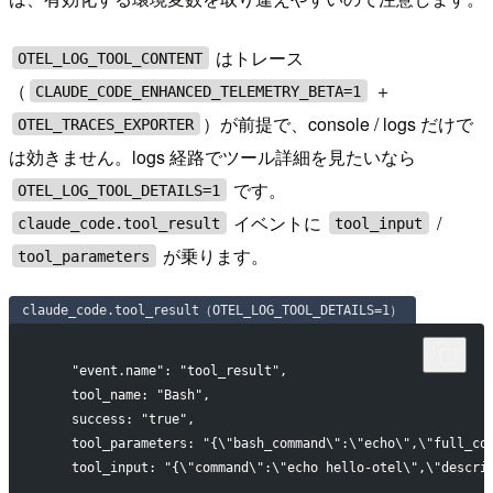
はトレース
OTEL_LOG_TOOL_CONTENT
（
＋
CLAUDE_CODE_ENHANCED_TELEMETRY_BETA=1
）が前提で、console / logs だけで
OTEL_TRACES_EXPORTER
は効きません。logs 経路でツール詳細を見たいなら
です。
OTEL_LOG_TOOL_DETAILS=1
イベントに
/
claude_code.tool_result
tool_input
が乗ります。
tool_parameters
claude_code.tool_result（OTEL_LOG_TOOL_DETAILS=1）
    "event.name": "tool_result",
    tool_name: "Bash",
    success: "true",
    tool_parameters: "{\"bash_command\":\"echo\",\"full_co
    tool_input: "{\"command\":\"echo hello-otel\",\"descri