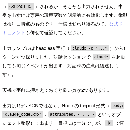
（
）されるか、そもそも出力されません。中
<REDACTED>
身を出すには専用の環境変数で明示的に有効化します。挙動
は検証日時点のものです。仕様は変わり得るので、
公式ド
キュメント
も併せて確認してください。
出力サンプルは headless 実行（
）から1
claude -p "..."
ターンずつ採りました。対話セッションで
を起動
claude
しても同じイベントが出ます（対話時の注意は後述しま
す）。
実機で事前に押さえておくと良い点が2つあります。
出力は1行1JSONではなく、Node の inspect 形式（
body:
/
というオブ
"claude_code.xxx"
attributes: { ... }
ジェクト整形）で出ます。目視には十分ですが、
で直
jq