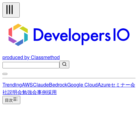
produced by Classmethod
Trending
AWS
Claude
Bedrock
Google Cloud
Azure
セミナー
会
社説明会
勉強会
事例
採用
目次