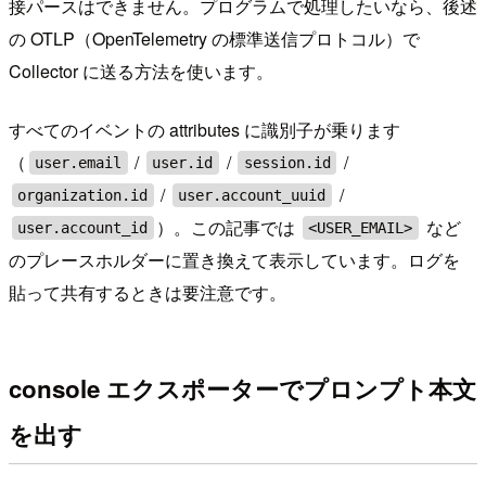
接パースはできません。プログラムで処理したいなら、後述
の OTLP（OpenTelemetry の標準送信プロトコル）で
Collector に送る方法を使います。
すべてのイベントの attributes に識別子が乗ります
（
/
/
/
user.email
user.id
session.id
/
/
organization.id
user.account_uuid
）。この記事では
など
user.account_id
<USER_EMAIL>
のプレースホルダーに置き換えて表示しています。ログを
貼って共有するときは要注意です。
console エクスポーターでプロンプト本文
を出す