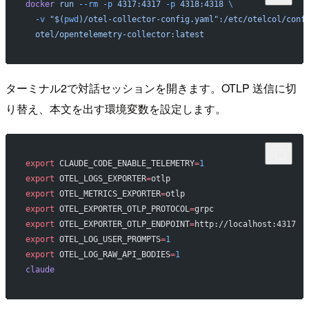
docker
 run
 --rm
 -p
 4317:4317
 -p
 4318:4318
 \
  -v
 "$(
pwd
)/otel-collector-config.yaml":/etc/otelcol/conf
  otel/opentelemetry-collector:latest
ターミナル2で対話セッションを開きます。OTLP 送信に切
り替え、本文を出す環境変数を設定します。
export
 CLAUDE_CODE_ENABLE_TELEMETRY
=
1
export
 OTEL_LOGS_EXPORTER
=
otlp
export
 OTEL_METRICS_EXPORTER
=
otlp
export
 OTEL_EXPORTER_OTLP_PROTOCOL
=
grpc
export
 OTEL_EXPORTER_OTLP_ENDPOINT
=
http://localhost:4317
export
 OTEL_LOG_USER_PROMPTS
=
1
export
 OTEL_LOG_RAW_API_BODIES
=
1
claude