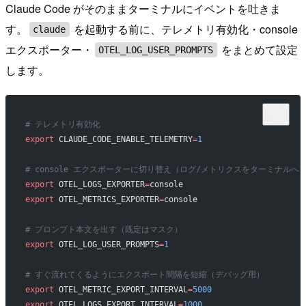
Claude Code がそのままターミナルにイベントを吐きま
す。
を起動する前に、テレメトリ有効化・console
claude
エクスポーター・
をまとめて設定
OTEL_LOG_USER_PROMPTS
します。
# テレメトリ有効化
export
 CLAUDE_CODE_ENABLE_TELEMETRY
=
1
# console エクスポーターに切り替え（ログ/メトリクスをターミナルへ
export
 OTEL_LOGS_EXPORTER
=
console
export
 OTEL_METRICS_EXPORTER
=
console
# プロンプト本文を出す（既定はマスク）
export
 OTEL_LOG_USER_PROMPTS
=
1
# すぐ流れてくるようにエクスポート間隔を短縮（デバッグ用）
export
 OTEL_METRIC_EXPORT_INTERVAL
=
5000
export
 OTEL_LOGS_EXPORT_INTERVAL
=
1000