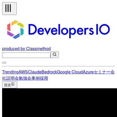
produced by Classmethod
Trending
AWS
Claude
Bedrock
Google Cloud
Azure
セミナー
会
社説明会
勉強会
事例
採用
目次