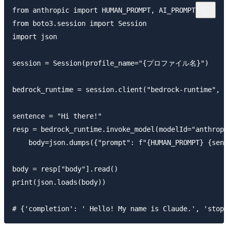
from anthropic import HUMAN_PROMPT, AI_PROMPT

from boto3.session import Session

import json

session = Session(profile_name="{プロファイル名}")

bedrock_runtime = session.client("bedrock-runtime", r
sentence = "Hi there!"

resp = bedrock_runtime.invoke_model(modelId="anthropi
    body=json.dumps({"prompt": f"{HUMAN_PROMPT} {sent
body = resp["body"].read()

print(json.loads(body))
