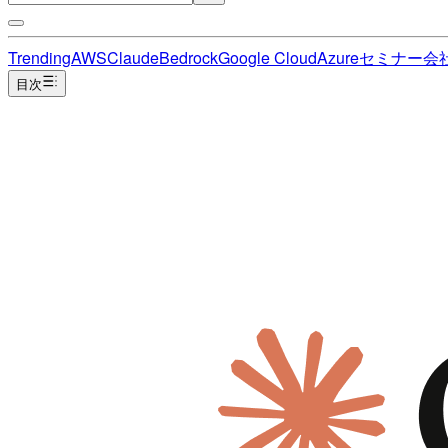
Trending
AWS
Claude
Bedrock
Google Cloud
Azure
セミナー
会
目次