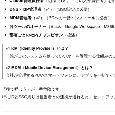
Claude管理責任者
（組織で1名。「この人が責任者」を
DNS・IdP管理者
（※1）（SSO設定に必要）
MDM管理者
（※2）（PCへの一括インストールに必要）
各ツールのオーナー
（Slack、Google Workspace、M3
部署ごとの社内チャンピオン
（後述）
※1
IdP（Identity Provider）とは？
「誰がこのシステムを使っていいか」を管理する仕組みのこと。Mic
※2
MDM（Mobile Device Management）とは？
会社が管理するPCやスマートフォンに、アプリを一括で
「後で呼ぼう」が一番危険です。
特にIDとSSO周りは担当者との連携が遅れると、セットア