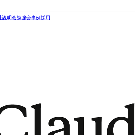
社説明会
勉強会
事例
採用