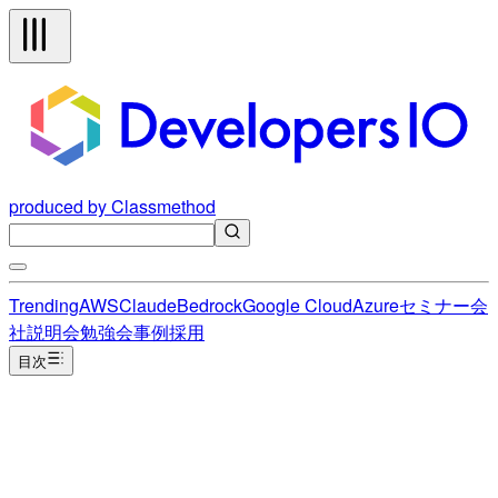
produced by Classmethod
Trending
AWS
Claude
Bedrock
Google Cloud
Azure
セミナー
会
社説明会
勉強会
事例
採用
目次