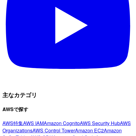
主なカテゴリ
AWSで探す
AWS特集
AWS IAM
Amazon Cognito
AWS Security Hub
AWS
Organizations
AWS Control Tower
Amazon EC2
Amazon