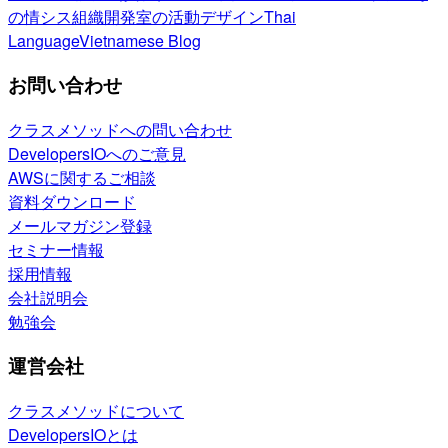
の情シス
組織開発室の活動
デザイン
Thai
Language
Vietnamese Blog
お問い合わせ
クラスメソッドへの問い合わせ
DevelopersIOへのご意見
AWSに関するご相談
資料ダウンロード
メールマガジン登録
セミナー情報
採用情報
会社説明会
勉強会
運営会社
クラスメソッドについて
DevelopersIOとは