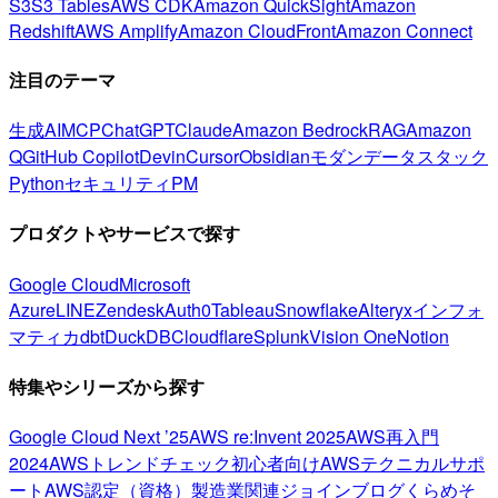
S3
S3 Tables
AWS CDK
Amazon QuickSight
Amazon
Redshift
AWS Amplify
Amazon CloudFront
Amazon Connect
注目のテーマ
生成AI
MCP
ChatGPT
Claude
Amazon Bedrock
RAG
Amazon
Q
GitHub Copilot
Devin
Cursor
Obsidian
モダンデータスタック
Python
セキュリティ
PM
プロダクトやサービスで探す
Google Cloud
Microsoft
Azure
LINE
Zendesk
Auth0
Tableau
Snowflake
Alteryx
インフォ
マティカ
dbt
DuckDB
Cloudflare
Splunk
Vision One
Notion
特集やシリーズから探す
Google Cloud Next ’25
AWS re:Invent 2025
AWS再入門
2024
AWSトレンドチェック
初心者向け
AWSテクニカルサポ
ート
AWS認定（資格）
製造業関連
ジョインブログ
くらめそ