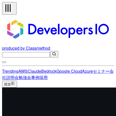
produced by Classmethod
Trending
AWS
Claude
Bedrock
Google Cloud
Azure
セミナー
会
社説明会
勉強会
事例
採用
目次