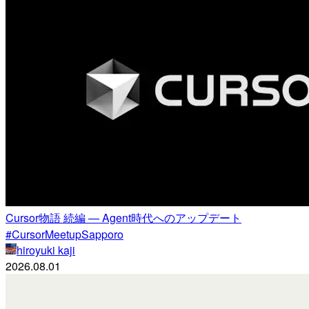
Cursor物語 続編 — Agent時代へのアップデート
#CursorMeetupSapporo
hiroyuki kaji
2026.08.01