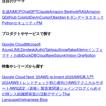
注目のテーマ
生成AI
MCP
ChatGPT
Claude
Amazon Bedrock
RAG
Amazon
Q
GitHub Copilot
Devin
Cursor
Obsidian
モダンデータスタック
Python
セキュリティ
PM
プロダクトやサービスで探す
Google Cloud
Microsoft
Azure
LINE
Zendesk
Auth0
Tableau
Snowflake
Alteryx
インフォ
マティカ
dbt
DuckDB
Cloudflare
Splunk
Vision One
Notion
特集やシリーズから探す
Google Cloud Next ’25
AWS re:Invent 2025
AWS再入門
2024
AWSトレンドチェック
初心者向け
AWSテクニカルサポ
ート
AWS認定（資格）
製造業関連
ジョインブログ
くらめそ
の情シス
組織開発室の活動
デザイン
Thai
Language
Vietnamese Blog