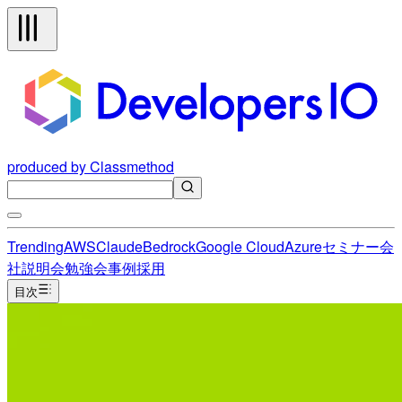
produced by Classmethod
Trending
AWS
Claude
Bedrock
Google Cloud
Azure
セミナー
会
社説明会
勉強会
事例
採用
目次