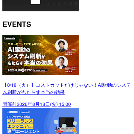
EVENTS
【8/18（火）】コストカットだけじゃない！AI駆動のシステ
ム刷新がもたらす本当の効果
開催前
2026年8月18日(火) 15:00