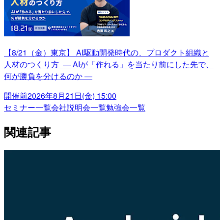
【8/21（金）東京】 AI駆動開発時代の、プロダクト組織と
人材のつくり方 ― AIが「作れる」を当たり前にした先で、
何が勝負を分けるのか ―
開催前
2026年8月21日(金) 15:00
セミナー一覧
会社説明会一覧
勉強会一覧
関連記事