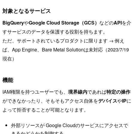
対象となるサービス
BigQuery
や
Google Cloud Storage（GCS）
などの
API
を介
すサービスのデータを保護する役割を持ちます。
ただ、サポートされているプロダクトに限ります → 例え
ば、App Engine、Bare Metal Solutionは未対応（2023/7/19
現在）
機能
IAM権限を持つユーザーでも、
境界線内
であれば
特定の操作
ができなかったり、そもそもアクセス自体を
デバイス
や
IP
に
よって拒否することが可能となります。
外部リソースが Google Cloudのサービスにアクセスで
きるかどうかを制御する