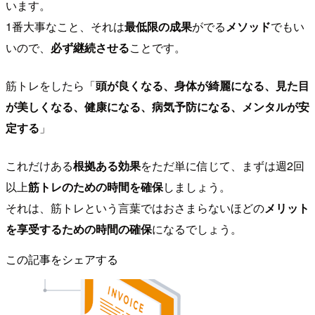
います。
1番大事なこと、それは
最低限の成果
がでる
メソッド
でもい
いので、
必ず継続させる
ことです。
筋トレをしたら「
頭が良くなる、身体が綺麗になる、見た目
が美しくなる、健康になる、病気予防になる、メンタルが安
定する
」
これだけある
根拠ある効果
をただ単に信じて、まずは週2回
以上
筋トレのための時間を確保
しましょう。
それは、筋トレという言葉ではおさまらないほどの
メリット
を享受するための時間の確保
になるでしょう。
この記事をシェアする