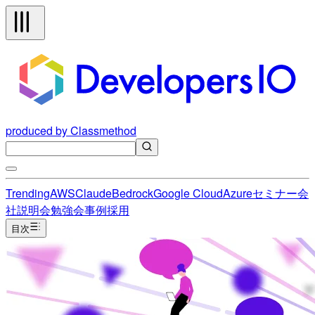
produced by Classmethod
Trending
AWS
Claude
Bedrock
Google Cloud
Azure
セミナー
会
社説明会
勉強会
事例
採用
目次