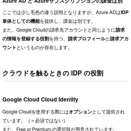
Azure AD と Azureサブスクリプションの課金は別
ここでは少し毛色の違う説明となりますが、Azure ADは
IDP
単体としての機能
を提供し、課金は別です。
また、Google Cloudの請求先アカウントと同じように
請求
の情報を登録する役割
を持つ、
請求プロフィール
と
請求アカ
ウント
というものが存在します。
クラウドを触るときの IDP の役割
Google Cloud Cloud Identity
Google Cloudを使用する際には
オプション
として提供され
ています。（＝必須ではない）
また、Free or Premium の選択肢が用意されています。