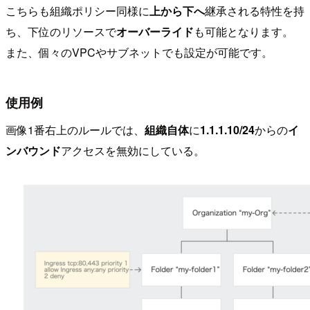
こちらも組織ポリシー同様に
上から下へ
継承される特性を持
ち、下位のリソースで
オーバーライド
も可能となります。
また、個々のVPCやサブネットでも設定が可能です。
使用例
画像1番右上のルールでは、
組織自体
に
1.1.1.10/24
からの
イ
ンバウンド
アクセスを無効にしている。