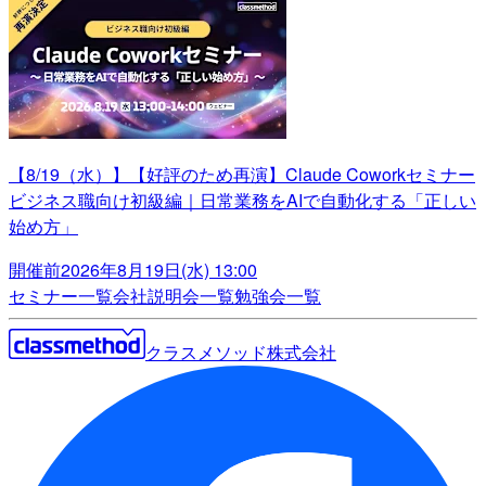
【8/19（水）】【好評のため再演】Claude Coworkセミナー
ビジネス職向け初級編｜日常業務をAIで自動化する「正しい
始め方」
開催前
2026年8月19日(水) 13:00
セミナー一覧
会社説明会一覧
勉強会一覧
クラスメソッド株式会社