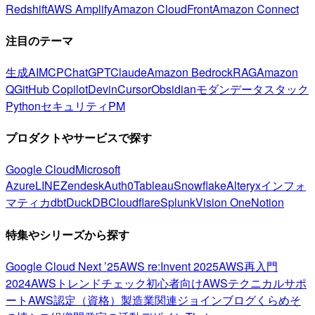
Redshift
AWS Amplify
Amazon CloudFront
Amazon Connect
注目のテーマ
生成AI
MCP
ChatGPT
Claude
Amazon Bedrock
RAG
Amazon
Q
GitHub Copilot
Devin
Cursor
Obsidian
モダンデータスタック
Python
セキュリティ
PM
プロダクトやサービスで探す
Google Cloud
Microsoft
Azure
LINE
Zendesk
Auth0
Tableau
Snowflake
Alteryx
インフォ
マティカ
dbt
DuckDB
Cloudflare
Splunk
Vision One
Notion
特集やシリーズから探す
Google Cloud Next ’25
AWS re:Invent 2025
AWS再入門
2024
AWSトレンドチェック
初心者向け
AWSテクニカルサポ
ート
AWS認定（資格）
製造業関連
ジョインブログ
くらめそ