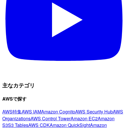
主なカテゴリ
AWSで探す
AWS特集
AWS IAM
Amazon Cognito
AWS Security Hub
AWS
Organizations
AWS Control Tower
Amazon EC2
Amazon
S3
S3 Tables
AWS CDK
Amazon QuickSight
Amazon