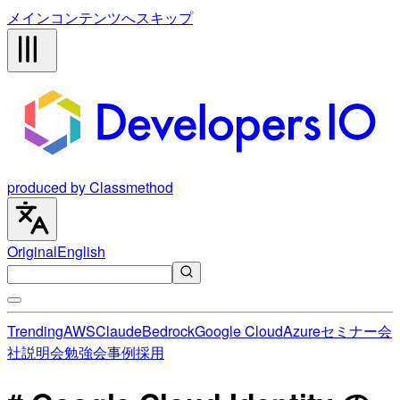
メインコンテンツへスキップ
produced by Classmethod
Original
English
Trending
AWS
Claude
Bedrock
Google Cloud
Azure
セミナー
会
社説明会
勉強会
事例
採用