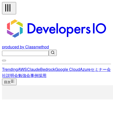
produced by Classmethod
Trending
AWS
Claude
Bedrock
Google Cloud
Azure
セミナー
会
社説明会
勉強会
事例
採用
目次